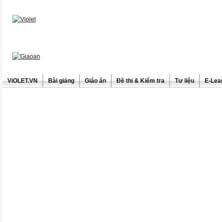
ViOLET.VN
Bài giảng
Giáo án
Đề thi & Kiểm tra
Tư liệu
E-Lea