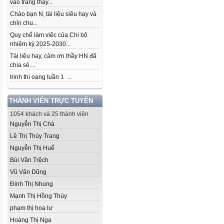
vào trang thầy...
Chào bạn N, tài liệu siêu hay và
chỉn chu...
Quy chế làm việc của Chi bộ
nhiệm kỳ 2025-2030...
Tài liệu hay, cảm ơn thầy HN đã
chia sẻ....
trinh thi oang tuần 1 ...
THÀNH VIÊN TRỰC TUYẾN
1054 khách và 25 thành viên
Nguyễn Thị Chà
Lê Thị Thùy Trang
Nguyễn Thị Huế
Bùi Văn Trệch
Vũ Văn Dũng
Đinh Thị Nhung
Mạnh Thị Hồng Thúy
phạm thị hoa lư
Hoàng Thị Nga