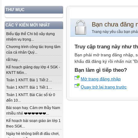
THƯ MỤC
Bạn chưa đăng 
CÁC Ý KIẾN MỚI NHẤT
Trang này yêu cầu bạn phả
Biểu tập thể Chi bộ xây dựng
nhiệm vụ trọng...
Truy cập trang này như t
Chương trình công tác trọng tâm
của cá nhân Quý...
Bạn phải mở trang đăng nhập, s
rất hay...
khẩu đã đăng ký rồi nhấn nút "Đ
Kế hoạch giảng dạy lớp 4 SGK -
Bạn làm gì tiếp theo?
KNTT Môn...
Mở trang đăng nhập
Toán 1 KNTT. Bài 1 Tiết 2....
Quay trở lại trang trước
Toán 1 KNTT. Bài 1 Tiết 1....
Toán 1 KNTT. Bài Các số từ 0
đến 10...
Bài soạn hay. Cảm ơn thầy Nam
nhiều nhé ❤️❤️❤️❤️❤️❤️...
Kế hoạch bài soạn giáo án lớp 1
theo SGK...
Ngày hè không biết đi đâu chơi,