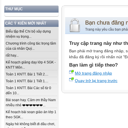
THƯ MỤC
Bạn chưa đăng 
CÁC Ý KIẾN MỚI NHẤT
Trang này yêu cầu bạn phả
Biểu tập thể Chi bộ xây dựng
nhiệm vụ trọng...
Truy cập trang này như t
Chương trình công tác trọng tâm
của cá nhân Quý...
Bạn phải mở trang đăng nhập, s
rất hay...
khẩu đã đăng ký rồi nhấn nút "Đ
Kế hoạch giảng dạy lớp 4 SGK -
Bạn làm gì tiếp theo?
KNTT Môn...
Mở trang đăng nhập
Toán 1 KNTT. Bài 1 Tiết 2....
Quay trở lại trang trước
Toán 1 KNTT. Bài 1 Tiết 1....
Toán 1 KNTT. Bài Các số từ 0
đến 10...
Bài soạn hay. Cảm ơn thầy Nam
nhiều nhé ❤️❤️❤️❤️❤️❤️...
Kế hoạch bài soạn giáo án lớp 1
theo SGK...
Ngày hè không biết đi đâu chơi,