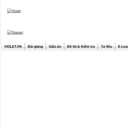
ViOLET.VN
Bài giảng
Giáo án
Đề thi & Kiểm tra
Tư liệu
E-Lea