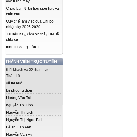
vào trang thầy...
Chào bạn N, tài liệu siêu hay và
chỉn chu...
Quy chế làm việc của Chi bộ
nhiệm kỳ 2025-2030...
Tài liệu hay, cảm ơn thầy HN đã
chia sẻ....
trinh thi oang tuần 1 ...
THÀNH VIÊN TRỰC TUYẾN
611 khách và 32 thành viên
Thảo Lê
vũ thị huệ
lai phuong dien
Hoàng Văn Tài
nguyễn Thị Lĩnh
Nguyễn Thị Lịch
Nguyễn Thị Ngọc Bích
Lê Thị Lan Anh
Nguyễn Văn Vũ