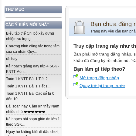
THƯ MỤC
Bạn chưa đăng 
CÁC Ý KIẾN MỚI NHẤT
Trang này yêu cầu bạn phả
Biểu tập thể Chi bộ xây dựng
nhiệm vụ trọng...
Truy cập trang này như t
Chương trình công tác trọng tâm
của cá nhân Quý...
Bạn phải mở trang đăng nhập, s
rất hay...
khẩu đã đăng ký rồi nhấn nút "Đ
Kế hoạch giảng dạy lớp 4 SGK -
Bạn làm gì tiếp theo?
KNTT Môn...
Mở trang đăng nhập
Toán 1 KNTT. Bài 1 Tiết 2....
Quay trở lại trang trước
Toán 1 KNTT. Bài 1 Tiết 1....
Toán 1 KNTT. Bài Các số từ 0
đến 10...
Bài soạn hay. Cảm ơn thầy Nam
nhiều nhé ❤️❤️❤️❤️❤️❤️...
Kế hoạch bài soạn giáo án lớp 1
theo SGK...
Ngày hè không biết đi đâu chơi,