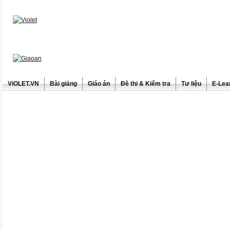
ViOLET.VN
Bài giảng
Giáo án
Đề thi & Kiểm tra
Tư liệu
E-Lea