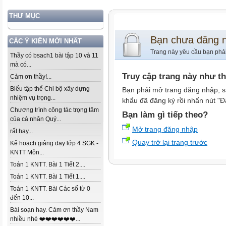
THƯ MỤC
Bạn chưa đăng 
CÁC Ý KIẾN MỚI NHẤT
Trang này yêu cầu bạn phả
Thầy có bsach1 bài tập 10 và 11
mà có...
Truy cập trang này như t
Cảm ơn thầy!...
Biểu tập thể Chi bộ xây dựng
Bạn phải mở trang đăng nhập, s
nhiệm vụ trọng...
khẩu đã đăng ký rồi nhấn nút "Đ
Chương trình công tác trọng tâm
Bạn làm gì tiếp theo?
của cá nhân Quý...
Mở trang đăng nhập
rất hay...
Quay trở lại trang trước
Kế hoạch giảng dạy lớp 4 SGK -
KNTT Môn...
Toán 1 KNTT. Bài 1 Tiết 2....
Toán 1 KNTT. Bài 1 Tiết 1....
Toán 1 KNTT. Bài Các số từ 0
đến 10...
Bài soạn hay. Cảm ơn thầy Nam
nhiều nhé ❤️❤️❤️❤️❤️❤️...