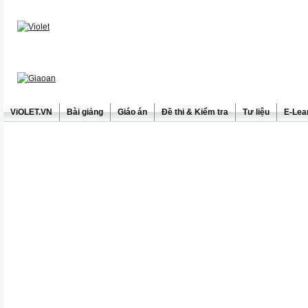
ViOLET.VN
Bài giảng
Giáo án
Đề thi & Kiểm tra
Tư liệu
E-Lea