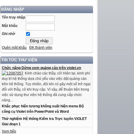
ĐĂNG NHẬP
Tên truy nhập
Mật khẩu
Ghi nhớ
Quên mật khẩu
ĐK thành viên
TIN TỨC THƯ VIỆN
Chức năng Dừng xem quảng cáo trên violet.vn
Kính chào các thầy, cô! Hiện tại, kinh phí
duy trì hệ thống dựa chủ yếu vào việc đặt quảng cáo
trên hệ thống. Tuy nhiên, đôi khi có gây một số trở ngại
đối với thầy, cô khi truy cập. Vì vậy, để thuận tiện trong
việc sử dụng thư viện hệ thống đã cung cấp chức
năng...
Khắc phục hiện tượng không xuất hiện menu Bộ
công cụ Violet trên PowerPoint và Word
Thử nghiệm Hệ thống Kiểm tra Trực tuyến ViOLET
Giai đoạn 1
Xem tiếp