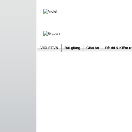
ViOLET.VN
Bài giảng
Giáo án
Đề thi & Kiểm t