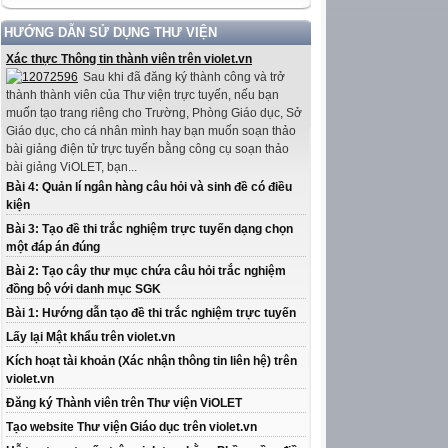
HƯỚNG DẪN SỬ DỤNG THƯ VIỆN
Xác thực Thông tin thành viên trên violet.vn
Sau khi đã đăng ký thành công và trở
thành thành viên của Thư viện trực tuyến, nếu bạn
muốn tạo trang riêng cho Trường, Phòng Giáo dục, Sở
Giáo dục, cho cá nhân mình hay bạn muốn soạn thảo
bài giảng điện tử trực tuyến bằng công cụ soạn thảo
bài giảng ViOLET, bạn...
Bài 4: Quản lí ngân hàng câu hỏi và sinh đề có điều
kiện
Bài 3: Tạo đề thi trắc nghiệm trực tuyến dạng chọn
một đáp án đúng
Bài 2: Tạo cây thư mục chứa câu hỏi trắc nghiệm
đồng bộ với danh mục SGK
Bài 1: Hướng dẫn tạo đề thi trắc nghiệm trực tuyến
Lấy lại Mật khẩu trên violet.vn
Kích hoạt tài khoản (Xác nhận thông tin liên hệ) trên
violet.vn
Đăng ký Thành viên trên Thư viện ViOLET
Tạo website Thư viện Giáo dục trên violet.vn