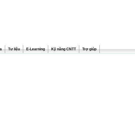
ra
Tư liệu
E-Learning
Kỹ năng CNTT
Trợ giúp