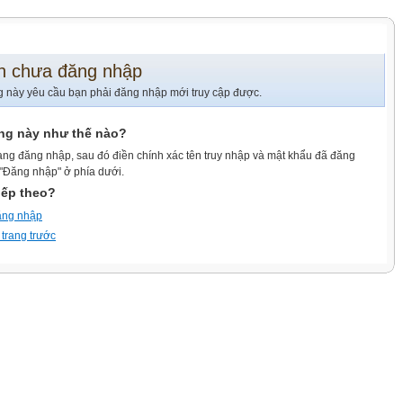
n chưa đăng nhập
g này yêu cầu bạn phải đăng nhập mới truy cập được.
ang này như thế nào?
ang đăng nhập, sau đó điền chính xác tên truy nhập và mật khẩu đã đăng
 "Đăng nhập" ở phía dưới.
iếp theo?
ăng nhập
 trang trước