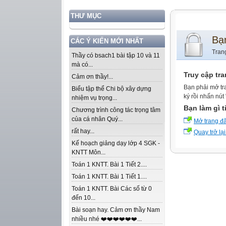
THƯ MỤC
Bạ
CÁC Ý KIẾN MỚI NHẤT
Tran
Thầy có bsach1 bài tập 10 và 11
mà có...
Truy cập tr
Cảm ơn thầy!...
Bạn phải mở tr
Biểu tập thể Chi bộ xây dựng
ký rồi nhấn nút
nhiệm vụ trọng...
Bạn làm gì t
Chương trình công tác trọng tâm
của cá nhân Quý...
Mở trang đ
rất hay...
Quay trở lại
Kế hoạch giảng dạy lớp 4 SGK -
KNTT Môn...
Toán 1 KNTT. Bài 1 Tiết 2....
Toán 1 KNTT. Bài 1 Tiết 1....
Toán 1 KNTT. Bài Các số từ 0
đến 10...
Bài soạn hay. Cảm ơn thầy Nam
nhiều nhé ❤️❤️❤️❤️❤️❤️...