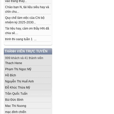
vào trang thầy...
Chào bạn N, tài liệu siêu hay và
chỉn chu...
Quy chế làm việc của Chi bộ
nhiệm kỳ 2025-2030...
Tài liệu hay, cảm ơn thầy HN đã
chia sẻ....
trinh thi oang tuần 1 ...
THÀNH VIÊN TRỰC TUYẾN
999 khách và 41 thành viên
Thach Hene
Phạm Thị Ngọc Mỹ
Hồ Bích
Nguyễn Thị Huế Anh
Đỗ Khúc Thừa Mỹ
Trần Quốc Tuấn
Bùi Đức Bình
Mac Thi Nuong
mạc đình chiến