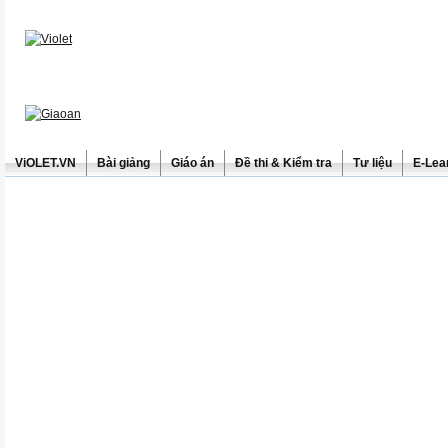
ViOLET.VN
Bài giảng
Giáo án
Đề thi & Kiểm tra
Tư liệu
E-Lea