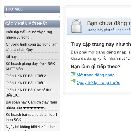
THƯ MỤC
Bạn chưa đăng 
CÁC Ý KIẾN MỚI NHẤT
Trang này yêu cầu bạn phả
Biểu tập thể Chi bộ xây dựng
nhiệm vụ trọng...
Truy cập trang này như t
Chương trình công tác trọng tâm
của cá nhân Quý...
Bạn phải mở trang đăng nhập, s
rất hay...
khẩu đã đăng ký rồi nhấn nút "Đ
Kế hoạch giảng dạy lớp 4 SGK -
Bạn làm gì tiếp theo?
KNTT Môn...
Mở trang đăng nhập
Toán 1 KNTT. Bài 1 Tiết 2....
Quay trở lại trang trước
Toán 1 KNTT. Bài 1 Tiết 1....
Toán 1 KNTT. Bài Các số từ 0
đến 10...
Bài soạn hay. Cảm ơn thầy Nam
nhiều nhé ❤️❤️❤️❤️❤️❤️...
Kế hoạch bài soạn giáo án lớp 1
theo SGK...
Ngày hè không biết đi đâu chơi,