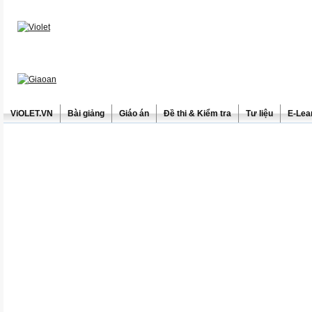
ViOLET.VN
Bài giảng
Giáo án
Đề thi & Kiểm tra
Tư liệu
E-Lea