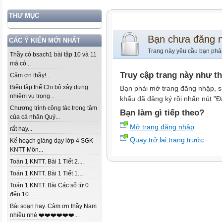
THƯ MỤC
Bạn chưa đăng 
CÁC Ý KIẾN MỚI NHẤT
Trang này yêu cầu bạn phả
Thầy có bsach1 bài tập 10 và 11
mà có...
Truy cập trang này như t
Cảm ơn thầy!...
Biểu tập thể Chi bộ xây dựng
Bạn phải mở trang đăng nhập, s
nhiệm vụ trọng...
khẩu đã đăng ký rồi nhấn nút "Đ
Chương trình công tác trọng tâm
Bạn làm gì tiếp theo?
của cá nhân Quý...
Mở trang đăng nhập
rất hay...
Quay trở lại trang trước
Kế hoạch giảng dạy lớp 4 SGK -
KNTT Môn...
Toán 1 KNTT. Bài 1 Tiết 2....
Toán 1 KNTT. Bài 1 Tiết 1....
Toán 1 KNTT. Bài Các số từ 0
đến 10...
Bài soạn hay. Cảm ơn thầy Nam
nhiều nhé ❤️❤️❤️❤️❤️❤️...