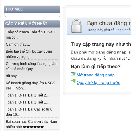
THƯ MỤC
Bạn chưa đăng 
CÁC Ý KIẾN MỚI NHẤT
Trang này yêu cầu bạn phả
Thầy có bsach1 bài tập 10 và 11
mà có...
Truy cập trang này như t
Cảm ơn thầy!...
Biểu tập thể Chi bộ xây dựng
Bạn phải mở trang đăng nhập, s
nhiệm vụ trọng...
khẩu đã đăng ký rồi nhấn nút "Đ
Chương trình công tác trọng tâm
Bạn làm gì tiếp theo?
của cá nhân Quý...
Mở trang đăng nhập
rất hay...
Quay trở lại trang trước
Kế hoạch giảng dạy lớp 4 SGK -
KNTT Môn...
Toán 1 KNTT. Bài 1 Tiết 2....
Toán 1 KNTT. Bài 1 Tiết 1....
Toán 1 KNTT. Bài Các số từ 0
đến 10...
Bài soạn hay. Cảm ơn thầy Nam
nhiều nhé ❤️❤️❤️❤️❤️❤️...