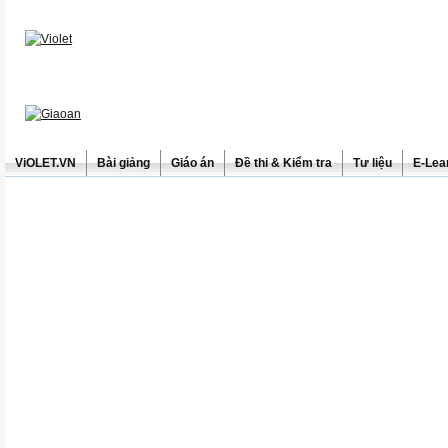
ViOLET.VN
Bài giảng
Giáo án
Đề thi & Kiểm tra
Tư liệu
E-Lea