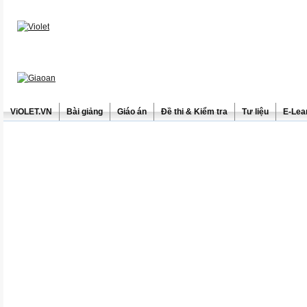
ViOLET.VN
Bài giảng
Giáo án
Đề thi & Kiểm tra
Tư liệu
E-Lea