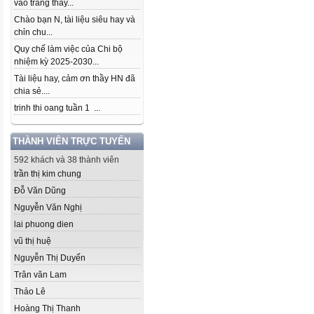
vào trang thầy...
Chào bạn N, tài liệu siêu hay và
chỉn chu...
Quy chế làm việc của Chi bộ
nhiệm kỳ 2025-2030...
Tài liệu hay, cảm ơn thầy HN đã
chia sẻ....
trinh thi oang tuần 1 ...
THÀNH VIÊN TRỰC TUYẾN
592 khách và 38 thành viên
trần thị kim chung
Đỗ Văn Dũng
Nguyễn Văn Nghị
lai phuong dien
vũ thị huệ
Nguyễn Thị Duyến
Trân văn Lam
Thảo Lê
Hoàng Thị Thanh