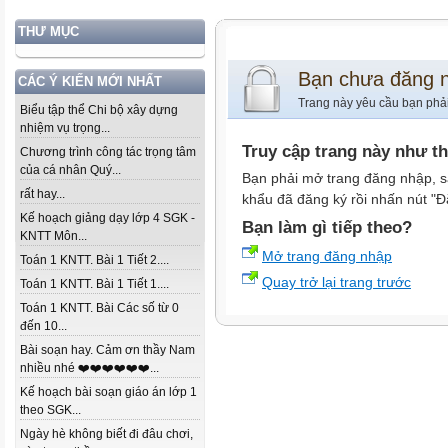
THƯ MỤC
Bạn chưa đăng 
CÁC Ý KIẾN MỚI NHẤT
Trang này yêu cầu bạn phả
Biểu tập thể Chi bộ xây dựng
nhiệm vụ trọng...
Truy cập trang này như t
Chương trình công tác trọng tâm
của cá nhân Quý...
Bạn phải mở trang đăng nhập, s
rất hay...
khẩu đã đăng ký rồi nhấn nút "Đ
Kế hoạch giảng dạy lớp 4 SGK -
Bạn làm gì tiếp theo?
KNTT Môn...
Mở trang đăng nhập
Toán 1 KNTT. Bài 1 Tiết 2....
Quay trở lại trang trước
Toán 1 KNTT. Bài 1 Tiết 1....
Toán 1 KNTT. Bài Các số từ 0
đến 10...
Bài soạn hay. Cảm ơn thầy Nam
nhiều nhé ❤️❤️❤️❤️❤️❤️...
Kế hoạch bài soạn giáo án lớp 1
theo SGK...
Ngày hè không biết đi đâu chơi,