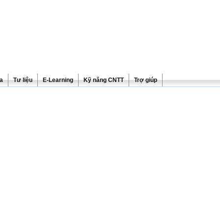
ra
Tư liệu
E-Learning
Kỹ năng CNTT
Trợ giúp