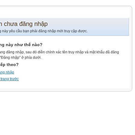
n chưa đăng nhập
g này yêu cầu bạn phải đăng nhập mới truy cập được.
ang này như thế nào?
ang đăng nhập, sau đó điền chính xác tên truy nhập và mật khẩu đã đăng
 "Đăng nhập" ở phía dưới.
iếp theo?
ăng nhập
 trang trước