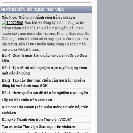
HƯỚNG DẪN SỬ DỤNG THƯ VIỆN
Xác thực Thông tin thành viên trên violet.vn
Sau khi đã đăng ký thành công và trở
thành thành viên của Thư viện trực tuyến, nếu bạn
muốn tạo trang riêng cho Trường, Phòng Giáo dục, Sở
Giáo dục, cho cá nhân mình hay bạn muốn soạn thảo
bài giảng điện tử trực tuyến bằng công cụ soạn thảo
bài giảng ViOLET, bạn...
Bài 4: Quản lí ngân hàng câu hỏi và sinh đề có điều
kiện
Bài 3: Tạo đề thi trắc nghiệm trực tuyến dạng chọn
một đáp án đúng
Bài 2: Tạo cây thư mục chứa câu hỏi trắc nghiệm
đồng bộ với danh mục SGK
Bài 1: Hướng dẫn tạo đề thi trắc nghiệm trực tuyến
Lấy lại Mật khẩu trên violet.vn
Kích hoạt tài khoản (Xác nhận thông tin liên hệ) trên
violet.vn
Đăng ký Thành viên trên Thư viện ViOLET
Tạo website Thư viện Giáo dục trên violet.vn