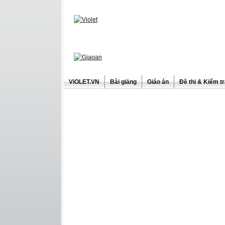
ViOLET.VN
Bài giảng
Giáo án
Đề thi & Kiểm t