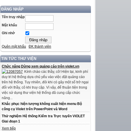
ĐĂNG NHẬP
Tên truy nhập
Mật khẩu
Ghi nhớ
Quên mật khẩu
ĐK thành viên
TIN TỨC THƯ VIỆN
Chức năng Dừng xem quảng cáo trên violet.vn
Kính chào các thầy, cô! Hiện tại, kinh phí
duy trì hệ thống dựa chủ yếu vào việc đặt quảng cáo
trên hệ thống. Tuy nhiên, đôi khi có gây một số trở ngại
đối với thầy, cô khi truy cập. Vì vậy, để thuận tiện trong
việc sử dụng thư viện hệ thống đã cung cấp chức
năng...
Khắc phục hiện tượng không xuất hiện menu Bộ
công cụ Violet trên PowerPoint và Word
Thử nghiệm Hệ thống Kiểm tra Trực tuyến ViOLET
Giai đoạn 1
Xem tiếp