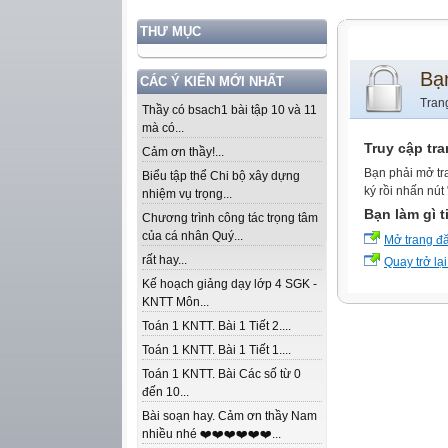
THƯ MỤC
Bạ
CÁC Ý KIẾN MỚI NHẤT
Tran
Thầy có bsach1 bài tập 10 và 11
mà có...
Truy cập tr
Cảm ơn thầy!...
Bạn phải mở tr
Biểu tập thể Chi bộ xây dựng
ký rồi nhấn nút
nhiệm vụ trọng...
Bạn làm gì t
Chương trình công tác trọng tâm
của cá nhân Quý...
Mở trang đ
rất hay...
Quay trở lại
Kế hoạch giảng dạy lớp 4 SGK -
KNTT Môn...
Toán 1 KNTT. Bài 1 Tiết 2....
Toán 1 KNTT. Bài 1 Tiết 1....
Toán 1 KNTT. Bài Các số từ 0
đến 10...
Bài soạn hay. Cảm ơn thầy Nam
nhiều nhé ❤️❤️❤️❤️❤️❤️...