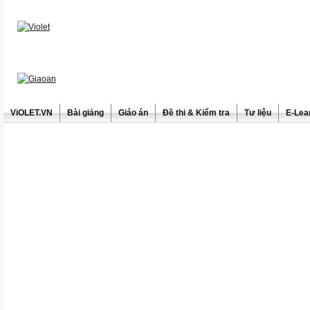
ViOLET.VN
Bài giảng
Giáo án
Đề thi & Kiểm tra
Tư liệu
E-Lea