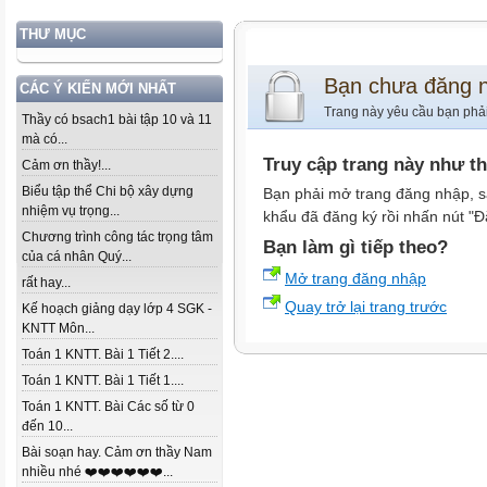
THƯ MỤC
Bạn chưa đăng 
CÁC Ý KIẾN MỚI NHẤT
Trang này yêu cầu bạn phả
Thầy có bsach1 bài tập 10 và 11
mà có...
Truy cập trang này như t
Cảm ơn thầy!...
Biểu tập thể Chi bộ xây dựng
Bạn phải mở trang đăng nhập, s
nhiệm vụ trọng...
khẩu đã đăng ký rồi nhấn nút "Đ
Chương trình công tác trọng tâm
Bạn làm gì tiếp theo?
của cá nhân Quý...
Mở trang đăng nhập
rất hay...
Quay trở lại trang trước
Kế hoạch giảng dạy lớp 4 SGK -
KNTT Môn...
Toán 1 KNTT. Bài 1 Tiết 2....
Toán 1 KNTT. Bài 1 Tiết 1....
Toán 1 KNTT. Bài Các số từ 0
đến 10...
Bài soạn hay. Cảm ơn thầy Nam
nhiều nhé ❤️❤️❤️❤️❤️❤️...