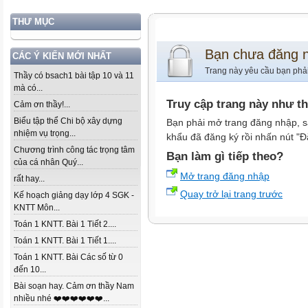
THƯ MỤC
Bạn chưa đăng 
CÁC Ý KIẾN MỚI NHẤT
Trang này yêu cầu bạn phả
Thầy có bsach1 bài tập 10 và 11
mà có...
Truy cập trang này như t
Cảm ơn thầy!...
Biểu tập thể Chi bộ xây dựng
Bạn phải mở trang đăng nhập, s
nhiệm vụ trọng...
khẩu đã đăng ký rồi nhấn nút "Đ
Chương trình công tác trọng tâm
Bạn làm gì tiếp theo?
của cá nhân Quý...
Mở trang đăng nhập
rất hay...
Quay trở lại trang trước
Kế hoạch giảng dạy lớp 4 SGK -
KNTT Môn...
Toán 1 KNTT. Bài 1 Tiết 2....
Toán 1 KNTT. Bài 1 Tiết 1....
Toán 1 KNTT. Bài Các số từ 0
đến 10...
Bài soạn hay. Cảm ơn thầy Nam
nhiều nhé ❤️❤️❤️❤️❤️❤️...