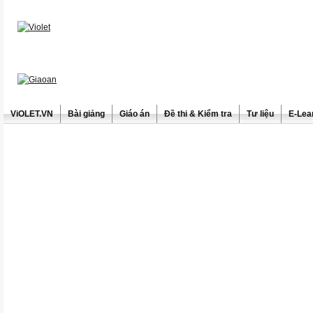
ViOLET.VN
Bài giảng
Giáo án
Đề thi & Kiểm tra
Tư liệu
E-Lea