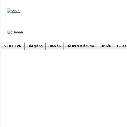
ViOLET.VN
Bài giảng
Giáo án
Đề thi & Kiểm tra
Tư liệu
E-Lea