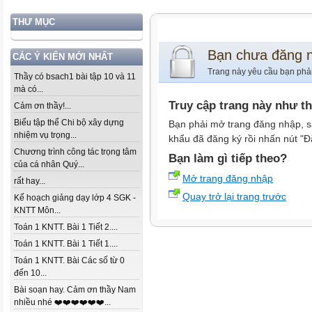
THƯ MỤC
Bạn chưa đăng 
CÁC Ý KIẾN MỚI NHẤT
Trang này yêu cầu bạn phả
Thầy có bsach1 bài tập 10 và 11
mà có...
Truy cập trang này như t
Cảm ơn thầy!...
Biểu tập thể Chi bộ xây dựng
Bạn phải mở trang đăng nhập, s
nhiệm vụ trọng...
khẩu đã đăng ký rồi nhấn nút "Đ
Chương trình công tác trọng tâm
Bạn làm gì tiếp theo?
của cá nhân Quý...
Mở trang đăng nhập
rất hay...
Quay trở lại trang trước
Kế hoạch giảng dạy lớp 4 SGK -
KNTT Môn...
Toán 1 KNTT. Bài 1 Tiết 2....
Toán 1 KNTT. Bài 1 Tiết 1....
Toán 1 KNTT. Bài Các số từ 0
đến 10...
Bài soạn hay. Cảm ơn thầy Nam
nhiều nhé ❤️❤️❤️❤️❤️❤️...