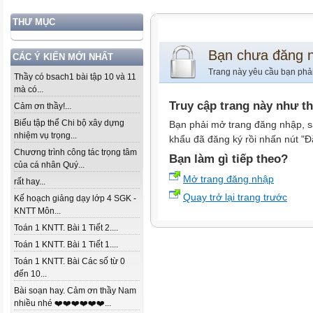
THƯ MỤC
Bạn chưa đăng 
CÁC Ý KIẾN MỚI NHẤT
Trang này yêu cầu bạn phả
Thầy có bsach1 bài tập 10 và 11
mà có...
Truy cập trang này như t
Cảm ơn thầy!...
Biểu tập thể Chi bộ xây dựng
Bạn phải mở trang đăng nhập, s
nhiệm vụ trọng...
khẩu đã đăng ký rồi nhấn nút "Đ
Chương trình công tác trọng tâm
Bạn làm gì tiếp theo?
của cá nhân Quý...
Mở trang đăng nhập
rất hay...
Quay trở lại trang trước
Kế hoạch giảng dạy lớp 4 SGK -
KNTT Môn...
Toán 1 KNTT. Bài 1 Tiết 2....
Toán 1 KNTT. Bài 1 Tiết 1....
Toán 1 KNTT. Bài Các số từ 0
đến 10...
Bài soạn hay. Cảm ơn thầy Nam
nhiều nhé ❤️❤️❤️❤️❤️❤️...