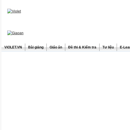
ViOLET.VN
Bài giảng
Giáo án
Đề thi & Kiểm tra
Tư liệu
E-Lea