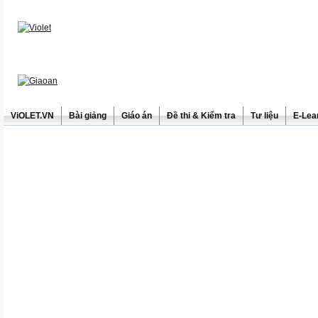
ViOLET.VN
Bài giảng
Giáo án
Đề thi & Kiểm tra
Tư liệu
E-Lea