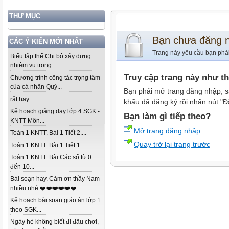
THƯ MỤC
Bạn chưa đăng 
CÁC Ý KIẾN MỚI NHẤT
Trang này yêu cầu bạn phả
Biểu tập thể Chi bộ xây dựng
nhiệm vụ trọng...
Truy cập trang này như t
Chương trình công tác trọng tâm
của cá nhân Quý...
Bạn phải mở trang đăng nhập, s
rất hay...
khẩu đã đăng ký rồi nhấn nút "Đ
Kế hoạch giảng dạy lớp 4 SGK -
Bạn làm gì tiếp theo?
KNTT Môn...
Mở trang đăng nhập
Toán 1 KNTT. Bài 1 Tiết 2....
Quay trở lại trang trước
Toán 1 KNTT. Bài 1 Tiết 1....
Toán 1 KNTT. Bài Các số từ 0
đến 10...
Bài soạn hay. Cảm ơn thầy Nam
nhiều nhé ❤️❤️❤️❤️❤️❤️...
Kế hoạch bài soạn giáo án lớp 1
theo SGK...
Ngày hè không biết đi đâu chơi,