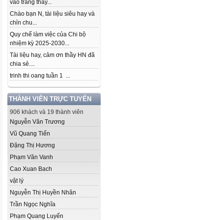
vào trang thầy...
Chào bạn N, tài liệu siêu hay và
chỉn chu...
Quy chế làm việc của Chi bộ
nhiệm kỳ 2025-2030...
Tài liệu hay, cảm ơn thầy HN đã
chia sẻ....
trinh thi oang tuần 1 ...
THÀNH VIÊN TRỰC TUYẾN
906 khách và 19 thành viên
Nguyễn Văn Trương
Vũ Quang Tiến
Đặng Thị Hương
Phạm Văn Vanh
Cao Xuan Bach
vật lý
Nguyễn Thị Huyền Nhân
Trần Ngọc Nghĩa
Phạm Quang Luyến