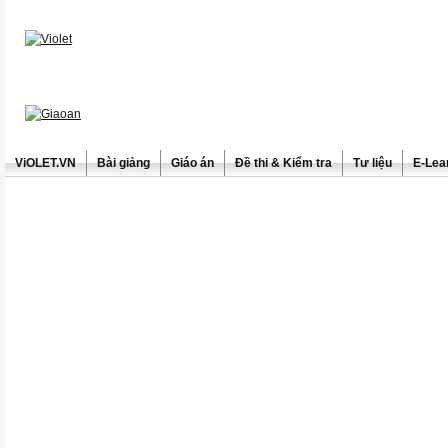
ViOLET.VN
Bài giảng
Giáo án
Đề thi & Kiểm tra
Tư liệu
E-Lea