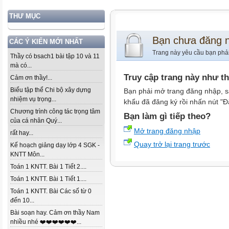
THƯ MỤC
Bạn chưa đăng 
CÁC Ý KIẾN MỚI NHẤT
Trang này yêu cầu bạn phả
Thầy có bsach1 bài tập 10 và 11
mà có...
Truy cập trang này như t
Cảm ơn thầy!...
Biểu tập thể Chi bộ xây dựng
Bạn phải mở trang đăng nhập, s
nhiệm vụ trọng...
khẩu đã đăng ký rồi nhấn nút "Đ
Chương trình công tác trọng tâm
Bạn làm gì tiếp theo?
của cá nhân Quý...
Mở trang đăng nhập
rất hay...
Quay trở lại trang trước
Kế hoạch giảng dạy lớp 4 SGK -
KNTT Môn...
Toán 1 KNTT. Bài 1 Tiết 2....
Toán 1 KNTT. Bài 1 Tiết 1....
Toán 1 KNTT. Bài Các số từ 0
đến 10...
Bài soạn hay. Cảm ơn thầy Nam
nhiều nhé ❤️❤️❤️❤️❤️❤️...