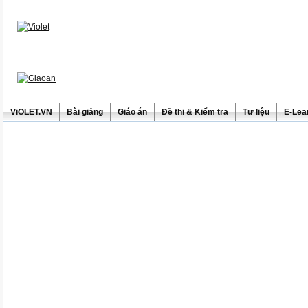
ViOLET.VN
Bài giảng
Giáo án
Đề thi & Kiểm tra
Tư liệu
E-Lea