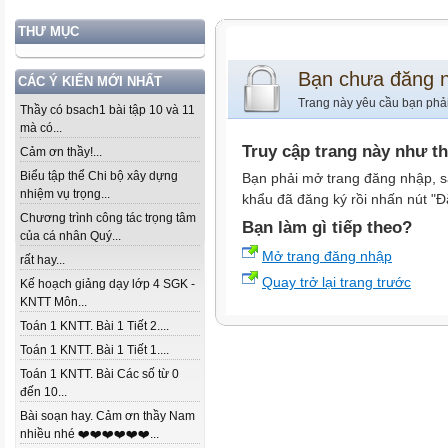
THƯ MỤC
Bạn chưa đăng 
CÁC Ý KIẾN MỚI NHẤT
Trang này yêu cầu bạn phả
Thầy có bsach1 bài tập 10 và 11
mà có...
Truy cập trang này như t
Cảm ơn thầy!...
Biểu tập thể Chi bộ xây dựng
Bạn phải mở trang đăng nhập, s
nhiệm vụ trọng...
khẩu đã đăng ký rồi nhấn nút "Đ
Chương trình công tác trọng tâm
Bạn làm gì tiếp theo?
của cá nhân Quý...
Mở trang đăng nhập
rất hay...
Quay trở lại trang trước
Kế hoạch giảng dạy lớp 4 SGK -
KNTT Môn...
Toán 1 KNTT. Bài 1 Tiết 2....
Toán 1 KNTT. Bài 1 Tiết 1....
Toán 1 KNTT. Bài Các số từ 0
đến 10...
Bài soạn hay. Cảm ơn thầy Nam
nhiều nhé ❤️❤️❤️❤️❤️❤️...