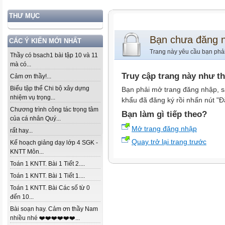
THƯ MỤC
Bạn chưa đăng 
CÁC Ý KIẾN MỚI NHẤT
Trang này yêu cầu bạn phả
Thầy có bsach1 bài tập 10 và 11
mà có...
Truy cập trang này như t
Cảm ơn thầy!...
Biểu tập thể Chi bộ xây dựng
Bạn phải mở trang đăng nhập, s
nhiệm vụ trọng...
khẩu đã đăng ký rồi nhấn nút "Đ
Chương trình công tác trọng tâm
Bạn làm gì tiếp theo?
của cá nhân Quý...
Mở trang đăng nhập
rất hay...
Quay trở lại trang trước
Kế hoạch giảng dạy lớp 4 SGK -
KNTT Môn...
Toán 1 KNTT. Bài 1 Tiết 2....
Toán 1 KNTT. Bài 1 Tiết 1....
Toán 1 KNTT. Bài Các số từ 0
đến 10...
Bài soạn hay. Cảm ơn thầy Nam
nhiều nhé ❤️❤️❤️❤️❤️❤️...