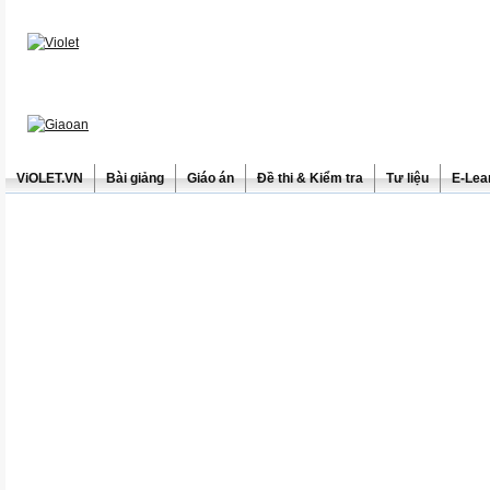
ViOLET.VN
Bài giảng
Giáo án
Đề thi & Kiểm tra
Tư liệu
E-Lea