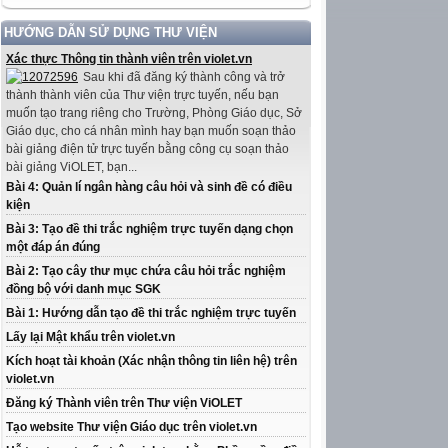
HƯỚNG DẪN SỬ DỤNG THƯ VIỆN
Xác thực Thông tin thành viên trên violet.vn
Sau khi đã đăng ký thành công và trở
thành thành viên của Thư viện trực tuyến, nếu bạn
muốn tạo trang riêng cho Trường, Phòng Giáo dục, Sở
Giáo dục, cho cá nhân mình hay bạn muốn soạn thảo
bài giảng điện tử trực tuyến bằng công cụ soạn thảo
bài giảng ViOLET, bạn...
Bài 4: Quản lí ngân hàng câu hỏi và sinh đề có điều
kiện
Bài 3: Tạo đề thi trắc nghiệm trực tuyến dạng chọn
một đáp án đúng
Bài 2: Tạo cây thư mục chứa câu hỏi trắc nghiệm
đồng bộ với danh mục SGK
Bài 1: Hướng dẫn tạo đề thi trắc nghiệm trực tuyến
Lấy lại Mật khẩu trên violet.vn
Kích hoạt tài khoản (Xác nhận thông tin liên hệ) trên
violet.vn
Đăng ký Thành viên trên Thư viện ViOLET
Tạo website Thư viện Giáo dục trên violet.vn