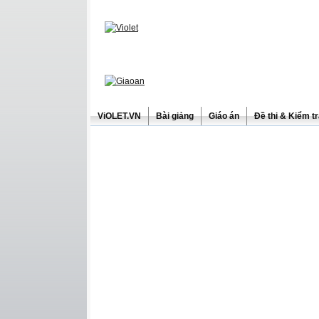
ViOLET.VN
Bài giảng
Giáo án
Đề thi & Kiểm t