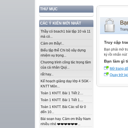
THƯ MỤC
Bạ
CÁC Ý KIẾN MỚI NHẤT
Tran
Thầy có bsach1 bài tập 10 và 11
mà có...
Truy cập tr
Cảm ơn thầy!...
Bạn phải mở tr
Biểu tập thể Chi bộ xây dựng
ký rồi nhấn nút
nhiệm vụ trọng...
Bạn làm gì t
Chương trình công tác trọng tâm
của cá nhân Quý...
Mở trang đ
rất hay...
Quay trở lại
Kế hoạch giảng dạy lớp 4 SGK -
KNTT Môn...
Toán 1 KNTT. Bài 1 Tiết 2....
Toán 1 KNTT. Bài 1 Tiết 1....
Toán 1 KNTT. Bài Các số từ 0
đến 10...
Bài soạn hay. Cảm ơn thầy Nam
nhiều nhé ❤️❤️❤️❤️❤️❤️...