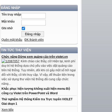
ĐĂNG NHẬP
Tên truy nhập
Mật khẩu
Ghi nhớ
Quên mật khẩu
ĐK thành viên
TIN TỨC THƯ VIỆN
Chức năng Dừng xem quảng cáo trên violet.vn
Kính chào các thầy, cô! Hiện tại, kinh phí
duy trì hệ thống dựa chủ yếu vào việc đặt quảng cáo
trên hệ thống. Tuy nhiên, đôi khi có gây một số trở ngại
đối với thầy, cô khi truy cập. Vì vậy, để thuận tiện trong
việc sử dụng thư viện hệ thống đã cung cấp chức
năng...
Khắc phục hiện tượng không xuất hiện menu Bộ
công cụ Violet trên PowerPoint và Word
Thử nghiệm Hệ thống Kiểm tra Trực tuyến ViOLET
Giai đoạn 1
Xem tiếp