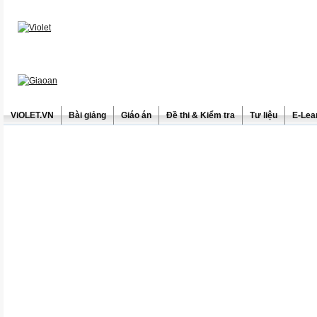
ViOLET.VN
Bài giảng
Giáo án
Đề thi & Kiểm tra
Tư liệu
E-Lea