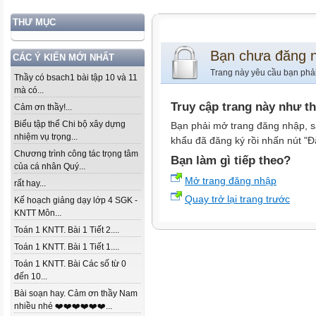
THƯ MỤC
Bạn chưa đăng 
CÁC Ý KIẾN MỚI NHẤT
Trang này yêu cầu bạn phả
Thầy có bsach1 bài tập 10 và 11
mà có...
Truy cập trang này như t
Cảm ơn thầy!...
Biểu tập thể Chi bộ xây dựng
Bạn phải mở trang đăng nhập, s
nhiệm vụ trọng...
khẩu đã đăng ký rồi nhấn nút "Đ
Chương trình công tác trọng tâm
Bạn làm gì tiếp theo?
của cá nhân Quý...
Mở trang đăng nhập
rất hay...
Quay trở lại trang trước
Kế hoạch giảng dạy lớp 4 SGK -
KNTT Môn...
Toán 1 KNTT. Bài 1 Tiết 2....
Toán 1 KNTT. Bài 1 Tiết 1....
Toán 1 KNTT. Bài Các số từ 0
đến 10...
Bài soạn hay. Cảm ơn thầy Nam
nhiều nhé ❤️❤️❤️❤️❤️❤️...