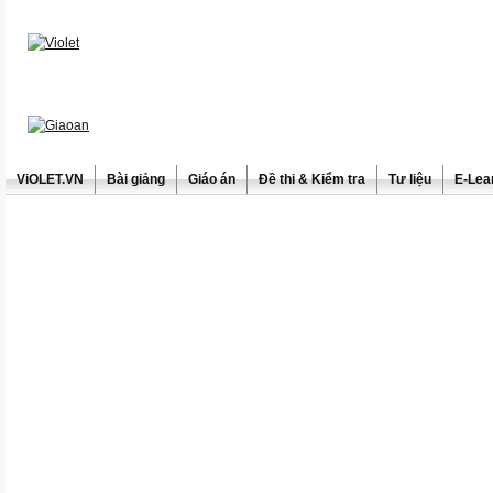
ViOLET.VN
Bài giảng
Giáo án
Đề thi & Kiểm tra
Tư liệu
E-Lea