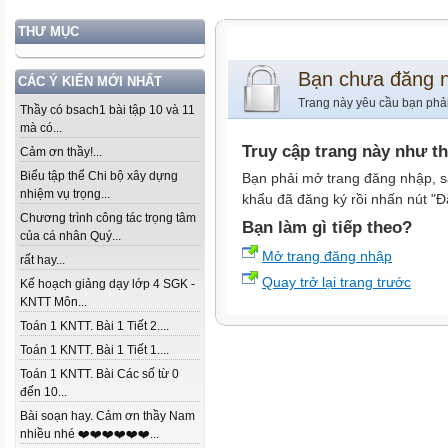
THƯ MỤC
Bạn chưa đăng 
CÁC Ý KIẾN MỚI NHẤT
Trang này yêu cầu bạn phả
Thầy có bsach1 bài tập 10 và 11
mà có...
Truy cập trang này như t
Cảm ơn thầy!...
Biểu tập thể Chi bộ xây dựng
Bạn phải mở trang đăng nhập, s
nhiệm vụ trọng...
khẩu đã đăng ký rồi nhấn nút "Đ
Chương trình công tác trọng tâm
Bạn làm gì tiếp theo?
của cá nhân Quý...
Mở trang đăng nhập
rất hay...
Quay trở lại trang trước
Kế hoạch giảng dạy lớp 4 SGK -
KNTT Môn...
Toán 1 KNTT. Bài 1 Tiết 2....
Toán 1 KNTT. Bài 1 Tiết 1....
Toán 1 KNTT. Bài Các số từ 0
đến 10...
Bài soạn hay. Cảm ơn thầy Nam
nhiều nhé ❤️❤️❤️❤️❤️❤️...