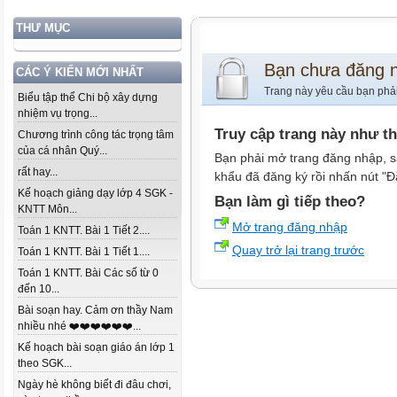
THƯ MỤC
Bạn chưa đăng 
CÁC Ý KIẾN MỚI NHẤT
Trang này yêu cầu bạn phả
Biểu tập thể Chi bộ xây dựng
nhiệm vụ trọng...
Truy cập trang này như t
Chương trình công tác trọng tâm
của cá nhân Quý...
Bạn phải mở trang đăng nhập, s
rất hay...
khẩu đã đăng ký rồi nhấn nút "Đ
Kế hoạch giảng dạy lớp 4 SGK -
Bạn làm gì tiếp theo?
KNTT Môn...
Mở trang đăng nhập
Toán 1 KNTT. Bài 1 Tiết 2....
Quay trở lại trang trước
Toán 1 KNTT. Bài 1 Tiết 1....
Toán 1 KNTT. Bài Các số từ 0
đến 10...
Bài soạn hay. Cảm ơn thầy Nam
nhiều nhé ❤️❤️❤️❤️❤️❤️...
Kế hoạch bài soạn giáo án lớp 1
theo SGK...
Ngày hè không biết đi đâu chơi,