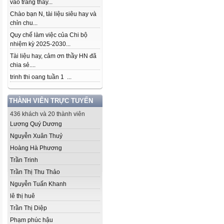
vào trang thầy...
Chào bạn N, tài liệu siêu hay và
chỉn chu...
Quy chế làm việc của Chi bộ
nhiệm kỳ 2025-2030...
Tài liệu hay, cảm ơn thầy HN đã
chia sẻ....
trinh thi oang tuần 1 ...
THÀNH VIÊN TRỰC TUYẾN
436 khách và 20 thành viên
Lương Quý Dương
Nguyễn Xuân Thuỷ
Hoàng Hà Phương
Trần Trinh
Trần Thị Thu Thảo
Nguyễn Tuấn Khanh
lê thị huê
Trần Thị Diệp
Phạm phúc hậu