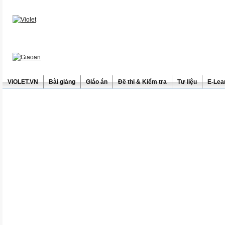
ViOLET.VN
Bài giảng
Giáo án
Đề thi & Kiểm tra
Tư liệu
E-Lea