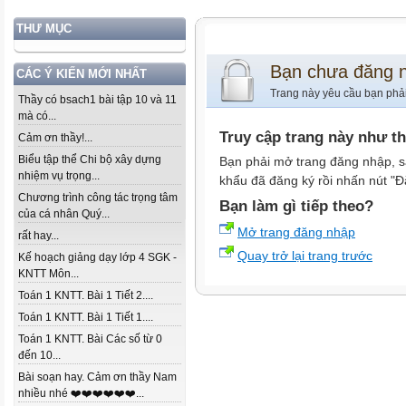
THƯ MỤC
Bạn chưa đăng 
CÁC Ý KIẾN MỚI NHẤT
Trang này yêu cầu bạn phả
Thầy có bsach1 bài tập 10 và 11
mà có...
Truy cập trang này như t
Cảm ơn thầy!...
Biểu tập thể Chi bộ xây dựng
Bạn phải mở trang đăng nhập, s
nhiệm vụ trọng...
khẩu đã đăng ký rồi nhấn nút "Đ
Chương trình công tác trọng tâm
Bạn làm gì tiếp theo?
của cá nhân Quý...
Mở trang đăng nhập
rất hay...
Quay trở lại trang trước
Kế hoạch giảng dạy lớp 4 SGK -
KNTT Môn...
Toán 1 KNTT. Bài 1 Tiết 2....
Toán 1 KNTT. Bài 1 Tiết 1....
Toán 1 KNTT. Bài Các số từ 0
đến 10...
Bài soạn hay. Cảm ơn thầy Nam
nhiều nhé ❤️❤️❤️❤️❤️❤️...