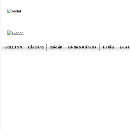
ViOLET.VN
Bài giảng
Giáo án
Đề thi & Kiểm tra
Tư liệu
E-Lea