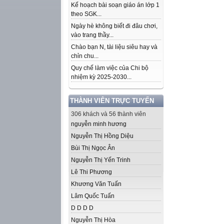
Kế hoạch bài soạn giáo án lớp 1
theo SGK...
Ngày hè không biết đi đâu chơi,
vào trang thầy...
Chào bạn N, tài liệu siêu hay và
chỉn chu...
Quy chế làm việc của Chi bộ
nhiệm kỳ 2025-2030...
THÀNH VIÊN TRỰC TUYẾN
306 khách và 56 thành viên
nguyễn minh hương
Nguyễn Thị Hồng Diệu
Bùi Thị Ngọc Ân
Nguyễn Thị Yến Trinh
Lê Thi Phương
Khương Văn Tuấn
Lâm Quốc Tuấn
D D D D
Nguyễn Thị Hòa