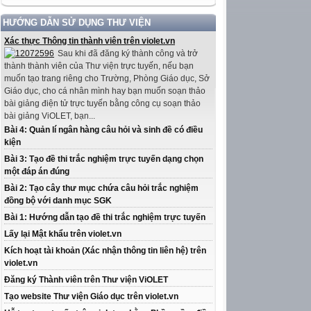
HƯỚNG DẪN SỬ DỤNG THƯ VIỆN
Xác thực Thông tin thành viên trên violet.vn
Sau khi đã đăng ký thành công và trở
thành thành viên của Thư viện trực tuyến, nếu bạn
muốn tạo trang riêng cho Trường, Phòng Giáo dục, Sở
Giáo dục, cho cá nhân mình hay bạn muốn soạn thảo
bài giảng điện tử trực tuyến bằng công cụ soạn thảo
bài giảng ViOLET, bạn...
Bài 4: Quản lí ngân hàng câu hỏi và sinh đề có điều
kiện
Bài 3: Tạo đề thi trắc nghiệm trực tuyến dạng chọn
một đáp án đúng
Bài 2: Tạo cây thư mục chứa câu hỏi trắc nghiệm
đồng bộ với danh mục SGK
Bài 1: Hướng dẫn tạo đề thi trắc nghiệm trực tuyến
Lấy lại Mật khẩu trên violet.vn
Kích hoạt tài khoản (Xác nhận thông tin liên hệ) trên
violet.vn
Đăng ký Thành viên trên Thư viện ViOLET
Tạo website Thư viện Giáo dục trên violet.vn