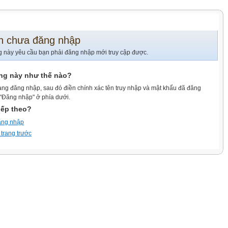
n chưa đăng nhập
g này yêu cầu bạn phải đăng nhập mới truy cập được.
ang này như thế nào?
ang đăng nhập, sau đó điền chính xác tên truy nhập và mật khẩu đã đăng
 "Đăng nhập" ở phía dưới.
iếp theo?
ăng nhập
 trang trước