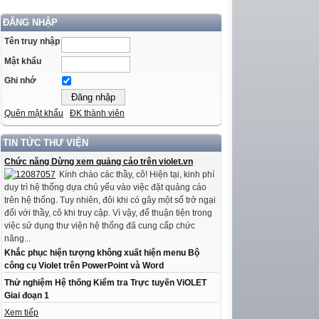
ĐĂNG NHẬP
Tên truy nhập
Mật khẩu
Ghi nhớ
Quên mật khẩu
ĐK thành viên
TIN TỨC THƯ VIỆN
Chức năng Dừng xem quảng cáo trên violet.vn
Kính chào các thầy, cô! Hiện tại, kinh phí
duy trì hệ thống dựa chủ yếu vào việc đặt quảng cáo
trên hệ thống. Tuy nhiên, đôi khi có gây một số trở ngại
đối với thầy, cô khi truy cập. Vì vậy, để thuận tiện trong
việc sử dụng thư viện hệ thống đã cung cấp chức
năng...
Khắc phục hiện tượng không xuất hiện menu Bộ
công cụ Violet trên PowerPoint và Word
Thử nghiệm Hệ thống Kiểm tra Trực tuyến ViOLET
Giai đoạn 1
Xem tiếp