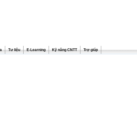
ra
Tư liệu
E-Learning
Kỹ năng CNTT
Trợ giúp