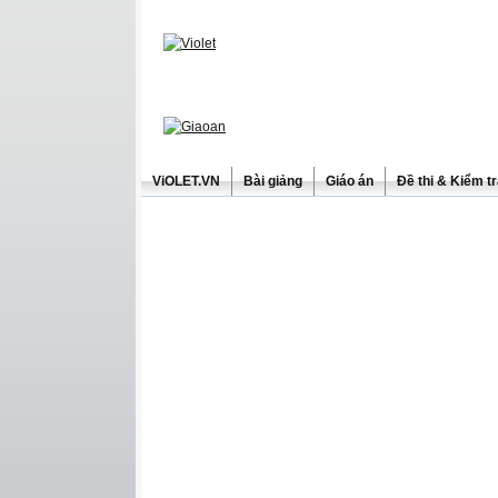
ViOLET.VN
Bài giảng
Giáo án
Đề thi & Kiểm t