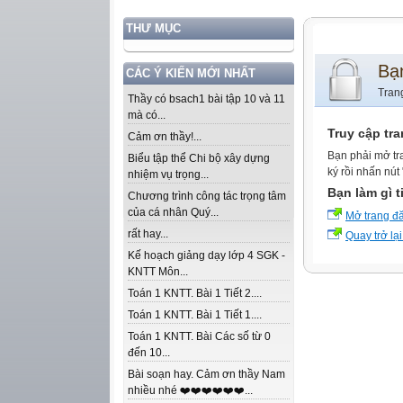
THƯ MỤC
Bạ
CÁC Ý KIẾN MỚI NHẤT
Tran
Thầy có bsach1 bài tập 10 và 11
mà có...
Truy cập tr
Cảm ơn thầy!...
Bạn phải mở tr
Biểu tập thể Chi bộ xây dựng
ký rồi nhấn nút
nhiệm vụ trọng...
Bạn làm gì t
Chương trình công tác trọng tâm
của cá nhân Quý...
Mở trang đ
rất hay...
Quay trở lại
Kế hoạch giảng dạy lớp 4 SGK -
KNTT Môn...
Toán 1 KNTT. Bài 1 Tiết 2....
Toán 1 KNTT. Bài 1 Tiết 1....
Toán 1 KNTT. Bài Các số từ 0
đến 10...
Bài soạn hay. Cảm ơn thầy Nam
nhiều nhé ❤️❤️❤️❤️❤️❤️...