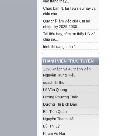
vào trang thầy...
Chào bạn N, tài liệu siêu hay và
chỉn chu...
Quy chế làm việc của Chi bộ
nhiệm kỳ 2025-2030...
Tài liệu hay, cảm ơn thầy HN đã
chia sẻ....
trinh thi oang tuần 1 ...
THÀNH VIÊN TRỰC TUYẾN
1390 khách và 43 thành viên
Nguyễn Trung Hiếu
quach thi tho
Lê Vân Quang
Lương Phương Thảo
Dương Thị Bích Đào
Bùi Tiến Quân
Nguyễn Thanh Hải
Bùi Thị Lý
Phạm Vũ Hải