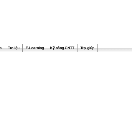
ra
Tư liệu
E-Learning
Kỹ năng CNTT
Trợ giúp