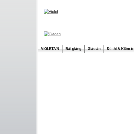
ViOLET.VN
Bài giảng
Giáo án
Đề thi & Kiểm t