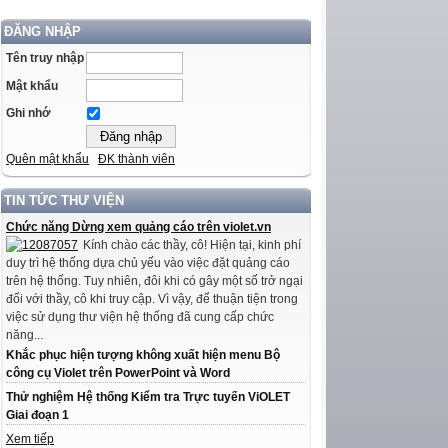
ĐĂNG NHẬP
Tên truy nhập
Mật khẩu
Ghi nhớ
Quên mật khẩu
ĐK thành viên
TIN TỨC THƯ VIỆN
Chức năng Dừng xem quảng cáo trên violet.vn
Kính chào các thầy, cô! Hiện tại, kinh phí
duy trì hệ thống dựa chủ yếu vào việc đặt quảng cáo
trên hệ thống. Tuy nhiên, đôi khi có gây một số trở ngại
đối với thầy, cô khi truy cập. Vì vậy, để thuận tiện trong
việc sử dụng thư viện hệ thống đã cung cấp chức
năng...
Khắc phục hiện tượng không xuất hiện menu Bộ
công cụ Violet trên PowerPoint và Word
Thử nghiệm Hệ thống Kiểm tra Trực tuyến ViOLET
Giai đoạn 1
Xem tiếp