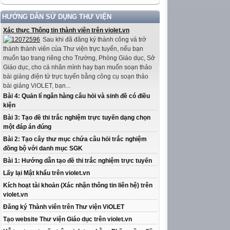
HƯỚNG DẪN SỬ DỤNG THƯ VIỆN
Xác thực Thông tin thành viên trên violet.vn
Sau khi đã đăng ký thành công và trở
thành thành viên của Thư viện trực tuyến, nếu bạn
muốn tạo trang riêng cho Trường, Phòng Giáo dục, Sở
Giáo dục, cho cá nhân mình hay bạn muốn soạn thảo
bài giảng điện tử trực tuyến bằng công cụ soạn thảo
bài giảng ViOLET, bạn...
Bài 4: Quản lí ngân hàng câu hỏi và sinh đề có điều
kiện
Bài 3: Tạo đề thi trắc nghiệm trực tuyến dạng chọn
một đáp án đúng
Bài 2: Tạo cây thư mục chứa câu hỏi trắc nghiệm
đồng bộ với danh mục SGK
Bài 1: Hướng dẫn tạo đề thi trắc nghiệm trực tuyến
Lấy lại Mật khẩu trên violet.vn
Kích hoạt tài khoản (Xác nhận thông tin liên hệ) trên
violet.vn
Đăng ký Thành viên trên Thư viện ViOLET
Tạo website Thư viện Giáo dục trên violet.vn