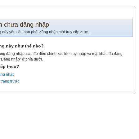
n chưa đăng nhập
g này yêu cầu bạn phải đăng nhập mới truy cập được.
ang này như thế nào?
ang đăng nhập, sau đó điền chính xác tên truy nhập và mật khẩu đã đăng
 "Đăng nhập" ở phía dưới.
iếp theo?
ăng nhập
 trang trước