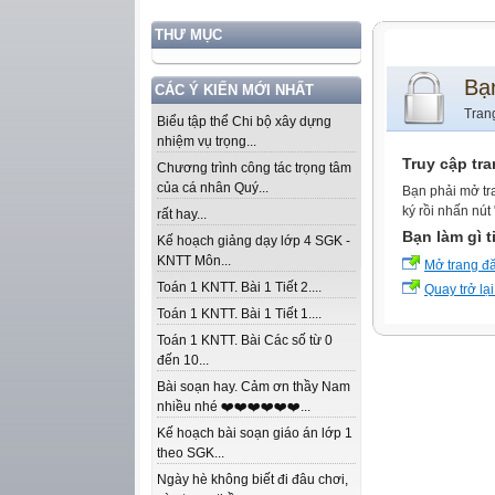
THƯ MỤC
Bạ
CÁC Ý KIẾN MỚI NHẤT
Tran
Biểu tập thể Chi bộ xây dựng
nhiệm vụ trọng...
Truy cập tr
Chương trình công tác trọng tâm
của cá nhân Quý...
Bạn phải mở tr
ký rồi nhấn nút
rất hay...
Bạn làm gì t
Kế hoạch giảng dạy lớp 4 SGK -
KNTT Môn...
Mở trang đ
Toán 1 KNTT. Bài 1 Tiết 2....
Quay trở lại
Toán 1 KNTT. Bài 1 Tiết 1....
Toán 1 KNTT. Bài Các số từ 0
đến 10...
Bài soạn hay. Cảm ơn thầy Nam
nhiều nhé ❤️❤️❤️❤️❤️❤️...
Kế hoạch bài soạn giáo án lớp 1
theo SGK...
Ngày hè không biết đi đâu chơi,