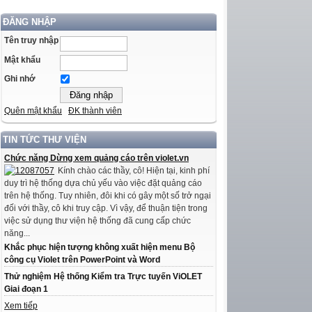
ĐĂNG NHẬP
Tên truy nhập
Mật khẩu
Ghi nhớ
Quên mật khẩu
ĐK thành viên
TIN TỨC THƯ VIỆN
Chức năng Dừng xem quảng cáo trên violet.vn
Kính chào các thầy, cô! Hiện tại, kinh phí
duy trì hệ thống dựa chủ yếu vào việc đặt quảng cáo
trên hệ thống. Tuy nhiên, đôi khi có gây một số trở ngại
đối với thầy, cô khi truy cập. Vì vậy, để thuận tiện trong
việc sử dụng thư viện hệ thống đã cung cấp chức
năng...
Khắc phục hiện tượng không xuất hiện menu Bộ
công cụ Violet trên PowerPoint và Word
Thử nghiệm Hệ thống Kiểm tra Trực tuyến ViOLET
Giai đoạn 1
Xem tiếp