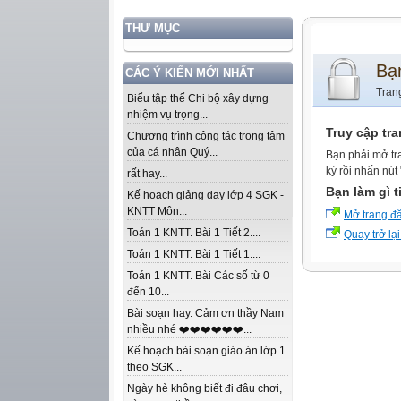
THƯ MỤC
Bạ
CÁC Ý KIẾN MỚI NHẤT
Tran
Biểu tập thể Chi bộ xây dựng
nhiệm vụ trọng...
Truy cập tr
Chương trình công tác trọng tâm
của cá nhân Quý...
Bạn phải mở tr
ký rồi nhấn nút
rất hay...
Bạn làm gì t
Kế hoạch giảng dạy lớp 4 SGK -
KNTT Môn...
Mở trang đ
Toán 1 KNTT. Bài 1 Tiết 2....
Quay trở lại
Toán 1 KNTT. Bài 1 Tiết 1....
Toán 1 KNTT. Bài Các số từ 0
đến 10...
Bài soạn hay. Cảm ơn thầy Nam
nhiều nhé ❤️❤️❤️❤️❤️❤️...
Kế hoạch bài soạn giáo án lớp 1
theo SGK...
Ngày hè không biết đi đâu chơi,