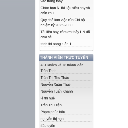
vào trang thầy...
Chào bạn N, tài liệu siêu hay và
chỉn chu...
Quy chế làm việc của Chi bộ
nhiệm kỳ 2025-2030...
Tài liệu hay, cảm ơn thầy HN đã
chia sẻ....
trinh thi oang tuần 1 ...
THÀNH VIÊN TRỰC TUYẾN
481 khách và 18 thành viên
Trần Trinh
Trần Thị Thu Thảo
Nguyễn Xuân Thuỷ
Nguyễn Tuấn Khanh
lê thị huê
Trần Thị Diệp
Phạm phúc hậu
nguyễn thị nga
đào uyên