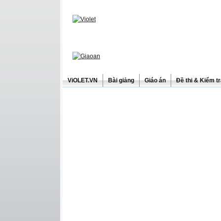
ViOLET.VN
Bài giảng
Giáo án
Đề thi & Kiểm t