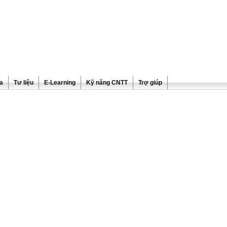
ra
Tư liệu
E-Learning
Kỹ năng CNTT
Trợ giúp