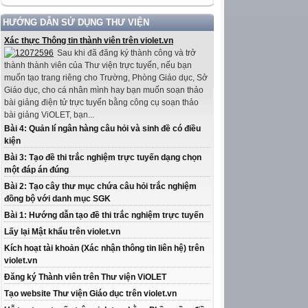
HƯỚNG DẪN SỬ DỤNG THƯ VIỆN
Xác thực Thông tin thành viên trên violet.vn
Sau khi đã đăng ký thành công và trở
thành thành viên của Thư viện trực tuyến, nếu bạn
muốn tạo trang riêng cho Trường, Phòng Giáo dục, Sở
Giáo dục, cho cá nhân mình hay bạn muốn soạn thảo
bài giảng điện tử trực tuyến bằng công cụ soạn thảo
bài giảng ViOLET, bạn...
Bài 4: Quản lí ngân hàng câu hỏi và sinh đề có điều
kiện
Bài 3: Tạo đề thi trắc nghiệm trực tuyến dạng chọn
một đáp án đúng
Bài 2: Tạo cây thư mục chứa câu hỏi trắc nghiệm
đồng bộ với danh mục SGK
Bài 1: Hướng dẫn tạo đề thi trắc nghiệm trực tuyến
Lấy lại Mật khẩu trên violet.vn
Kích hoạt tài khoản (Xác nhận thông tin liên hệ) trên
violet.vn
Đăng ký Thành viên trên Thư viện ViOLET
Tạo website Thư viện Giáo dục trên violet.vn