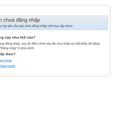
n chưa đăng nhập
g này yêu cầu bạn phải đăng nhập mới truy cập được.
ang này như thế nào?
ang đăng nhập, sau đó điền chính xác tên truy nhập và mật khẩu đã đăng
 "Đăng nhập" ở phía dưới.
iếp theo?
ăng nhập
 trang trước