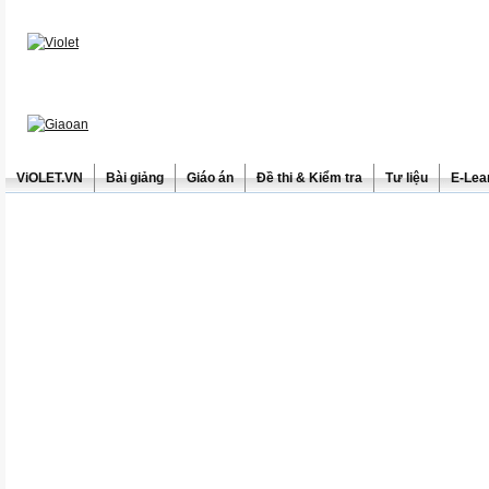
ViOLET.VN
Bài giảng
Giáo án
Đề thi & Kiểm tra
Tư liệu
E-Lea