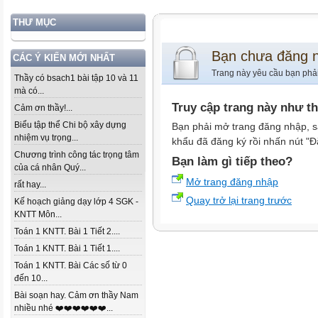
THƯ MỤC
Bạn chưa đăng 
CÁC Ý KIẾN MỚI NHẤT
Trang này yêu cầu bạn phả
Thầy có bsach1 bài tập 10 và 11
mà có...
Truy cập trang này như t
Cảm ơn thầy!...
Biểu tập thể Chi bộ xây dựng
Bạn phải mở trang đăng nhập, s
nhiệm vụ trọng...
khẩu đã đăng ký rồi nhấn nút "Đ
Chương trình công tác trọng tâm
Bạn làm gì tiếp theo?
của cá nhân Quý...
Mở trang đăng nhập
rất hay...
Quay trở lại trang trước
Kế hoạch giảng dạy lớp 4 SGK -
KNTT Môn...
Toán 1 KNTT. Bài 1 Tiết 2....
Toán 1 KNTT. Bài 1 Tiết 1....
Toán 1 KNTT. Bài Các số từ 0
đến 10...
Bài soạn hay. Cảm ơn thầy Nam
nhiều nhé ❤️❤️❤️❤️❤️❤️...