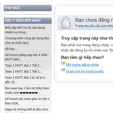
THƯ MỤC
Bạn chưa đăng 
CÁC Ý KIẾN MỚI NHẤT
Trang này yêu cầu bạn phả
Biểu tập thể Chi bộ xây dựng
nhiệm vụ trọng...
Truy cập trang này như t
Chương trình công tác trọng tâm
của cá nhân Quý...
Bạn phải mở trang đăng nhập, s
rất hay...
khẩu đã đăng ký rồi nhấn nút "Đ
Kế hoạch giảng dạy lớp 4 SGK -
Bạn làm gì tiếp theo?
KNTT Môn...
Mở trang đăng nhập
Toán 1 KNTT. Bài 1 Tiết 2....
Quay trở lại trang trước
Toán 1 KNTT. Bài 1 Tiết 1....
Toán 1 KNTT. Bài Các số từ 0
đến 10...
Bài soạn hay. Cảm ơn thầy Nam
nhiều nhé ❤️❤️❤️❤️❤️❤️...
Kế hoạch bài soạn giáo án lớp 1
theo SGK...
Ngày hè không biết đi đâu chơi,