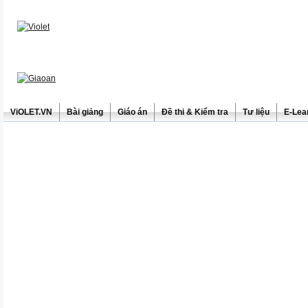
ViOLET.VN
Bài giảng
Giáo án
Đề thi & Kiểm tra
Tư liệu
E-Lea