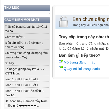
THƯ MỤC
Bạn chưa đăng 
CÁC Ý KIẾN MỚI NHẤT
Trang này yêu cầu bạn phả
Thầy có bsach1 bài tập 10 và 11
mà có...
Truy cập trang này như t
Cảm ơn thầy!...
Biểu tập thể Chi bộ xây dựng
Bạn phải mở trang đăng nhập, s
nhiệm vụ trọng...
khẩu đã đăng ký rồi nhấn nút "Đ
Chương trình công tác trọng tâm
Bạn làm gì tiếp theo?
của cá nhân Quý...
Mở trang đăng nhập
rất hay...
Quay trở lại trang trước
Kế hoạch giảng dạy lớp 4 SGK -
KNTT Môn...
Toán 1 KNTT. Bài 1 Tiết 2....
Toán 1 KNTT. Bài 1 Tiết 1....
Toán 1 KNTT. Bài Các số từ 0
đến 10...
Bài soạn hay. Cảm ơn thầy Nam
nhiều nhé ❤️❤️❤️❤️❤️❤️...