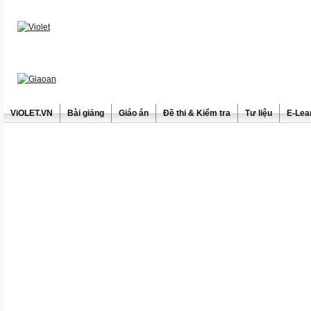
ViOLET.VN
Bài giảng
Giáo án
Đề thi & Kiểm tra
Tư liệu
E-Lea