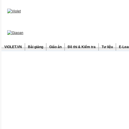
ViOLET.VN
Bài giảng
Giáo án
Đề thi & Kiểm tra
Tư liệu
E-Lea