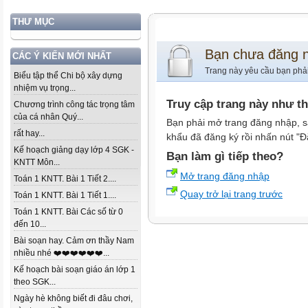
THƯ MỤC
Bạn chưa đăng 
CÁC Ý KIẾN MỚI NHẤT
Trang này yêu cầu bạn phả
Biểu tập thể Chi bộ xây dựng
nhiệm vụ trọng...
Truy cập trang này như t
Chương trình công tác trọng tâm
của cá nhân Quý...
Bạn phải mở trang đăng nhập, s
rất hay...
khẩu đã đăng ký rồi nhấn nút "Đ
Kế hoạch giảng dạy lớp 4 SGK -
Bạn làm gì tiếp theo?
KNTT Môn...
Mở trang đăng nhập
Toán 1 KNTT. Bài 1 Tiết 2....
Quay trở lại trang trước
Toán 1 KNTT. Bài 1 Tiết 1....
Toán 1 KNTT. Bài Các số từ 0
đến 10...
Bài soạn hay. Cảm ơn thầy Nam
nhiều nhé ❤️❤️❤️❤️❤️❤️...
Kế hoạch bài soạn giáo án lớp 1
theo SGK...
Ngày hè không biết đi đâu chơi,