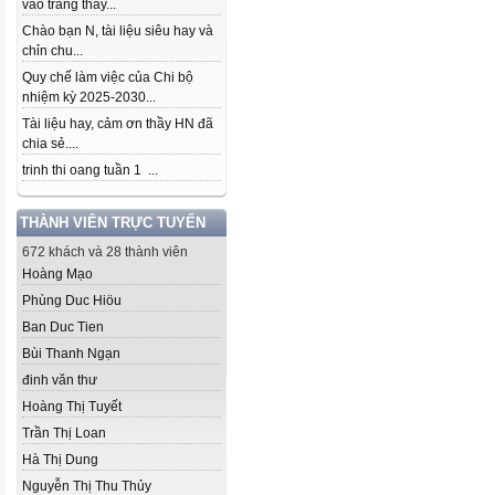
vào trang thầy...
Chào bạn N, tài liệu siêu hay và
chỉn chu...
Quy chế làm việc của Chi bộ
nhiệm kỳ 2025-2030...
Tài liệu hay, cảm ơn thầy HN đã
chia sẻ....
trinh thi oang tuần 1 ...
THÀNH VIÊN TRỰC TUYẾN
672 khách và 28 thành viên
Hoàng Mạo
Phùng Duc Hiöu
Ban Duc Tien
Bùi Thanh Ngạn
đinh văn thư
Hoàng Thị Tuyết
Trần Thị Loan
Hà Thị Dung
Nguyễn Thị Thu Thủy