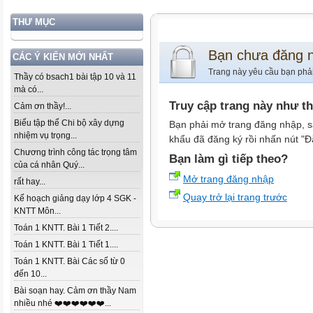
THƯ MỤC
Bạn chưa đăng 
CÁC Ý KIẾN MỚI NHẤT
Trang này yêu cầu bạn phả
Thầy có bsach1 bài tập 10 và 11
mà có...
Truy cập trang này như t
Cảm ơn thầy!...
Biểu tập thể Chi bộ xây dựng
Bạn phải mở trang đăng nhập, s
nhiệm vụ trọng...
khẩu đã đăng ký rồi nhấn nút "Đ
Chương trình công tác trọng tâm
Bạn làm gì tiếp theo?
của cá nhân Quý...
Mở trang đăng nhập
rất hay...
Quay trở lại trang trước
Kế hoạch giảng dạy lớp 4 SGK -
KNTT Môn...
Toán 1 KNTT. Bài 1 Tiết 2....
Toán 1 KNTT. Bài 1 Tiết 1....
Toán 1 KNTT. Bài Các số từ 0
đến 10...
Bài soạn hay. Cảm ơn thầy Nam
nhiều nhé ❤️❤️❤️❤️❤️❤️...