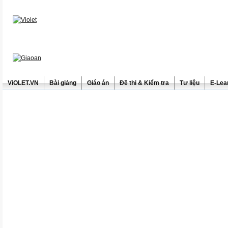
ViOLET.VN
Bài giảng
Giáo án
Đề thi & Kiểm tra
Tư liệu
E-Lea