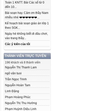
Toán 1 KNTT. Bài Các số từ 0
đến 10...
Bài soạn hay. Cảm ơn thầy Nam
nhiều nhé ❤️❤️❤️❤️❤️❤️...
Kế hoạch bài soạn giáo án lớp 1
theo SGK...
Ngày hè không biết đi đâu chơi,
vào trang thầy...
Các ý kiến của tôi
THÀNH VIÊN TRỰC TUYẾN
196 khách và 8 thành viên
Nguyễn Thị Thanh Lam
ngô văn tuoi
Trần Ngọc Trinh
Nguyễn Hoàn Tam
Linh Đặng
Phạm Hoàng Phúc
Nguyễn Thị Thu Hường
Phạm Huỳnh Diệu Linh