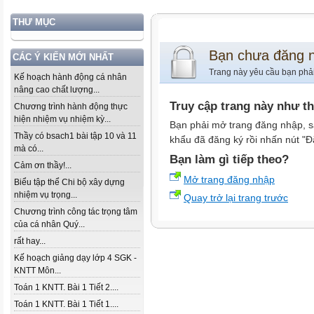
THƯ MỤC
Bạn chưa đăng 
CÁC Ý KIẾN MỚI NHẤT
Trang này yêu cầu bạn phả
Kế hoạch hành động cá nhân
nâng cao chất lượng...
Truy cập trang này như t
Chương trình hành động thực
hiện nhiệm vụ nhiệm kỳ...
Bạn phải mở trang đăng nhập, s
Thầy có bsach1 bài tập 10 và 11
khẩu đã đăng ký rồi nhấn nút "Đ
mà có...
Bạn làm gì tiếp theo?
Cảm ơn thầy!...
Mở trang đăng nhập
Biểu tập thể Chi bộ xây dựng
nhiệm vụ trọng...
Quay trở lại trang trước
Chương trình công tác trọng tâm
của cá nhân Quý...
rất hay...
Kế hoạch giảng dạy lớp 4 SGK -
KNTT Môn...
Toán 1 KNTT. Bài 1 Tiết 2....
Toán 1 KNTT. Bài 1 Tiết 1....