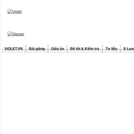
ViOLET.VN
Bài giảng
Giáo án
Đề thi & Kiểm tra
Tư liệu
E-Lea