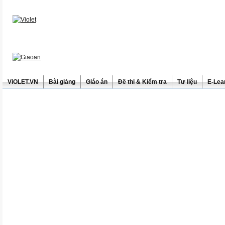
ViOLET.VN
Bài giảng
Giáo án
Đề thi & Kiểm tra
Tư liệu
E-Lea