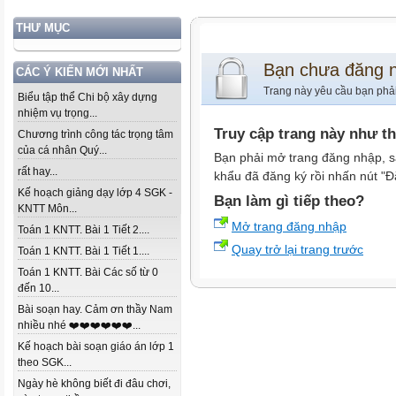
THƯ MỤC
Bạn chưa đăng 
CÁC Ý KIẾN MỚI NHẤT
Trang này yêu cầu bạn phả
Biểu tập thể Chi bộ xây dựng
nhiệm vụ trọng...
Truy cập trang này như t
Chương trình công tác trọng tâm
của cá nhân Quý...
Bạn phải mở trang đăng nhập, s
rất hay...
khẩu đã đăng ký rồi nhấn nút "Đ
Kế hoạch giảng dạy lớp 4 SGK -
Bạn làm gì tiếp theo?
KNTT Môn...
Mở trang đăng nhập
Toán 1 KNTT. Bài 1 Tiết 2....
Quay trở lại trang trước
Toán 1 KNTT. Bài 1 Tiết 1....
Toán 1 KNTT. Bài Các số từ 0
đến 10...
Bài soạn hay. Cảm ơn thầy Nam
nhiều nhé ❤️❤️❤️❤️❤️❤️...
Kế hoạch bài soạn giáo án lớp 1
theo SGK...
Ngày hè không biết đi đâu chơi,