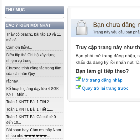
THƯ MỤC
Bạn chưa đăng 
CÁC Ý KIẾN MỚI NHẤT
Trang này yêu cầu bạn phả
Thầy có bsach1 bài tập 10 và 11
mà có...
Truy cập trang này như t
Cảm ơn thầy!...
Biểu tập thể Chi bộ xây dựng
Bạn phải mở trang đăng nhập, s
nhiệm vụ trọng...
khẩu đã đăng ký rồi nhấn nút "Đ
Chương trình công tác trọng tâm
Bạn làm gì tiếp theo?
của cá nhân Quý...
Mở trang đăng nhập
rất hay...
Quay trở lại trang trước
Kế hoạch giảng dạy lớp 4 SGK -
KNTT Môn...
Toán 1 KNTT. Bài 1 Tiết 2....
Toán 1 KNTT. Bài 1 Tiết 1....
Toán 1 KNTT. Bài Các số từ 0
đến 10...
Bài soạn hay. Cảm ơn thầy Nam
nhiều nhé ❤️❤️❤️❤️❤️❤️...