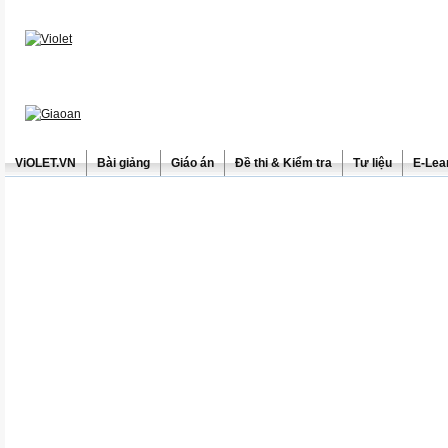
ViOLET.VN
Bài giảng
Giáo án
Đề thi & Kiểm tra
Tư liệu
E-Lea