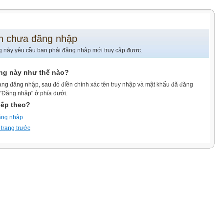
n chưa đăng nhập
g này yêu cầu bạn phải đăng nhập mới truy cập được.
ang này như thế nào?
ang đăng nhập, sau đó điền chính xác tên truy nhập và mật khẩu đã đăng
 "Đăng nhập" ở phía dưới.
iếp theo?
ăng nhập
 trang trước