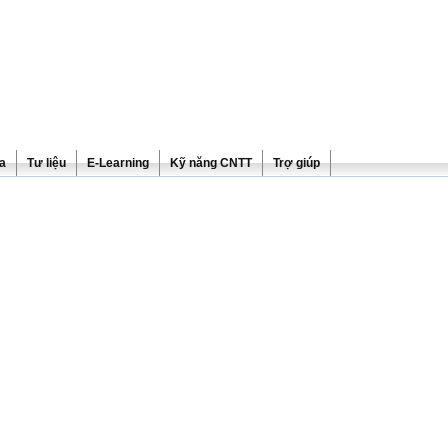
ra
Tư liệu
E-Learning
Kỹ năng CNTT
Trợ giúp