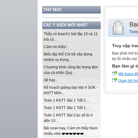
THƯ MỤC
Bạ
CÁC Ý KIẾN MỚI NHẤT
Tran
Thầy có bsach1 bài tập 10 và 11
mà có...
Truy cập tr
Cảm ơn thầy!...
Bạn phải mở tr
Biểu tập thể Chi bộ xây dựng
ký rồi nhấn nút
nhiệm vụ trọng...
Bạn làm gì t
Chương trình công tác trọng tâm
của cá nhân Quý...
Mở trang đ
rất hay...
Quay trở lại
Kế hoạch giảng dạy lớp 4 SGK -
KNTT Môn...
Toán 1 KNTT. Bài 1 Tiết 2....
Toán 1 KNTT. Bài 1 Tiết 1....
Toán 1 KNTT. Bài Các số từ 0
đến 10...
Bài soạn hay. Cảm ơn thầy Nam
nhiều nhé ❤️❤️❤️❤️❤️❤️...