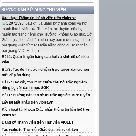
HƯỚNG DẪN SỬ DỤNG THƯ VIỆN
Xác thực Thông tin thành viên trên violet.vn
Sau khi đã đăng ký thành công và trở
thành thành viên của Thư viện trực tuyến, nếu bạn
muốn tạo trang riêng cho Trường, Phòng Giáo dục, Sở
Giáo dục, cho cá nhân mình hay bạn muốn soạn thảo
bài giảng điện tử trực tuyến bằng công cụ soạn thảo
bài giảng ViOLET, bạn...
Bài 4: Quản lí ngân hàng câu hỏi và sinh đề có điều
kiện
Bài 3: Tạo đề thi trắc nghiệm trực tuyến dạng chọn
một đáp án đúng
Bài 2: Tạo cây thư mục chứa câu hỏi trắc nghiệm
đồng bộ với danh mục SGK
Bài 1: Hướng dẫn tạo đề thi trắc nghiệm trực tuyến
Lấy lại Mật khẩu trên violet.vn
Kích hoạt tài khoản (Xác nhận thông tin liên hệ) trên
violet.vn
Đăng ký Thành viên trên Thư viện ViOLET
Tạo website Thư viện Giáo dục trên violet.vn