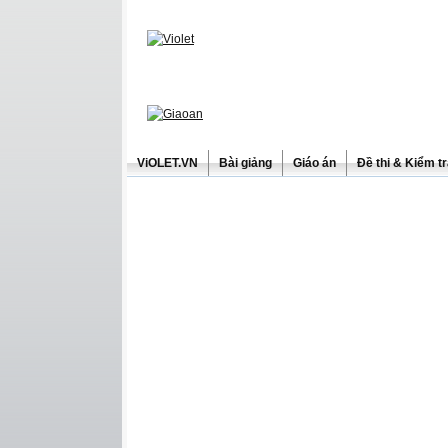
ViOLET.VN
Bài giảng
Giáo án
Đề thi & Kiểm t