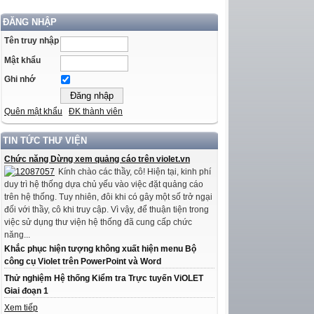
ĐĂNG NHẬP
Tên truy nhập
Mật khẩu
Ghi nhớ
Quên mật khẩu
ĐK thành viên
TIN TỨC THƯ VIỆN
Chức năng Dừng xem quảng cáo trên violet.vn
Kính chào các thầy, cô! Hiện tại, kinh phí
duy trì hệ thống dựa chủ yếu vào việc đặt quảng cáo
trên hệ thống. Tuy nhiên, đôi khi có gây một số trở ngại
đối với thầy, cô khi truy cập. Vì vậy, để thuận tiện trong
việc sử dụng thư viện hệ thống đã cung cấp chức
năng...
Khắc phục hiện tượng không xuất hiện menu Bộ
công cụ Violet trên PowerPoint và Word
Thử nghiệm Hệ thống Kiểm tra Trực tuyến ViOLET
Giai đoạn 1
Xem tiếp