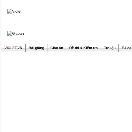
ViOLET.VN
Bài giảng
Giáo án
Đề thi & Kiểm tra
Tư liệu
E-Lea