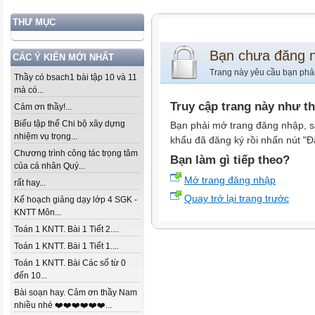
THƯ MỤC
Bạn chưa đăng 
CÁC Ý KIẾN MỚI NHẤT
Trang này yêu cầu bạn phả
Thầy có bsach1 bài tập 10 và 11
mà có...
Truy cập trang này như t
Cảm ơn thầy!...
Biểu tập thể Chi bộ xây dựng
Bạn phải mở trang đăng nhập, s
nhiệm vụ trọng...
khẩu đã đăng ký rồi nhấn nút "Đ
Chương trình công tác trọng tâm
Bạn làm gì tiếp theo?
của cá nhân Quý...
Mở trang đăng nhập
rất hay...
Quay trở lại trang trước
Kế hoạch giảng dạy lớp 4 SGK -
KNTT Môn...
Toán 1 KNTT. Bài 1 Tiết 2....
Toán 1 KNTT. Bài 1 Tiết 1....
Toán 1 KNTT. Bài Các số từ 0
đến 10...
Bài soạn hay. Cảm ơn thầy Nam
nhiều nhé ❤️❤️❤️❤️❤️❤️...