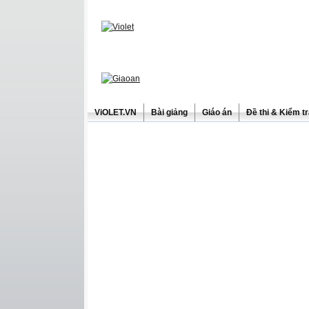
ViOLET.VN
Bài giảng
Giáo án
Đề thi & Kiểm t