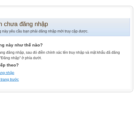
n chưa đăng nhập
g này yêu cầu bạn phải đăng nhập mới truy cập được.
ang này như thế nào?
ang đăng nhập, sau đó điền chính xác tên truy nhập và mật khẩu đã đăng
 "Đăng nhập" ở phía dưới.
iếp theo?
ăng nhập
 trang trước