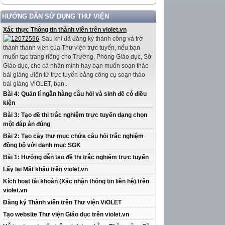
HƯỚNG DẪN SỬ DỤNG THƯ VIỆN
Xác thực Thông tin thành viên trên violet.vn
Sau khi đã đăng ký thành công và trở
thành thành viên của Thư viện trực tuyến, nếu bạn
muốn tạo trang riêng cho Trường, Phòng Giáo dục, Sở
Giáo dục, cho cá nhân mình hay bạn muốn soạn thảo
bài giảng điện tử trực tuyến bằng công cụ soạn thảo
bài giảng ViOLET, bạn...
Bài 4: Quản lí ngân hàng câu hỏi và sinh đề có điều
kiện
Bài 3: Tạo đề thi trắc nghiệm trực tuyến dạng chọn
một đáp án đúng
Bài 2: Tạo cây thư mục chứa câu hỏi trắc nghiệm
đồng bộ với danh mục SGK
Bài 1: Hướng dẫn tạo đề thi trắc nghiệm trực tuyến
Lấy lại Mật khẩu trên violet.vn
Kích hoạt tài khoản (Xác nhận thông tin liên hệ) trên
violet.vn
Đăng ký Thành viên trên Thư viện ViOLET
Tạo website Thư viện Giáo dục trên violet.vn