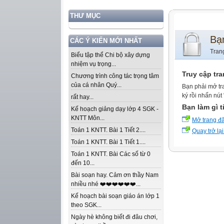
THƯ MỤC
Bạ
CÁC Ý KIẾN MỚI NHẤT
Tran
Biểu tập thể Chi bộ xây dựng
nhiệm vụ trọng...
Truy cập tr
Chương trình công tác trọng tâm
của cá nhân Quý...
Bạn phải mở tr
ký rồi nhấn nút
rất hay...
Bạn làm gì t
Kế hoạch giảng dạy lớp 4 SGK -
KNTT Môn...
Mở trang đ
Toán 1 KNTT. Bài 1 Tiết 2....
Quay trở lại
Toán 1 KNTT. Bài 1 Tiết 1....
Toán 1 KNTT. Bài Các số từ 0
đến 10...
Bài soạn hay. Cảm ơn thầy Nam
nhiều nhé ❤️❤️❤️❤️❤️❤️...
Kế hoạch bài soạn giáo án lớp 1
theo SGK...
Ngày hè không biết đi đâu chơi,