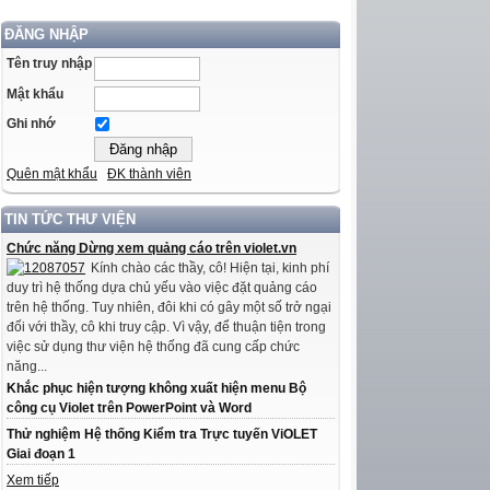
ĐĂNG NHẬP
Tên truy nhập
Mật khẩu
Ghi nhớ
Quên mật khẩu
ĐK thành viên
TIN TỨC THƯ VIỆN
Chức năng Dừng xem quảng cáo trên violet.vn
Kính chào các thầy, cô! Hiện tại, kinh phí
duy trì hệ thống dựa chủ yếu vào việc đặt quảng cáo
trên hệ thống. Tuy nhiên, đôi khi có gây một số trở ngại
đối với thầy, cô khi truy cập. Vì vậy, để thuận tiện trong
việc sử dụng thư viện hệ thống đã cung cấp chức
năng...
Khắc phục hiện tượng không xuất hiện menu Bộ
công cụ Violet trên PowerPoint và Word
Thử nghiệm Hệ thống Kiểm tra Trực tuyến ViOLET
Giai đoạn 1
Xem tiếp