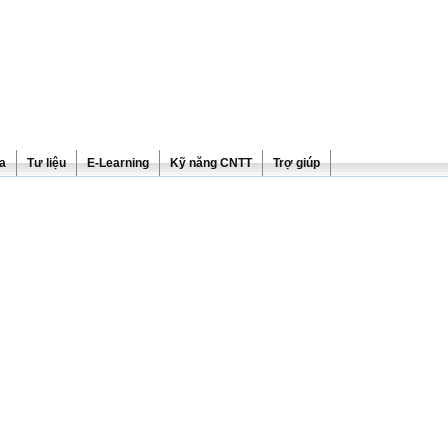
ra
Tư liệu
E-Learning
Kỹ năng CNTT
Trợ giúp