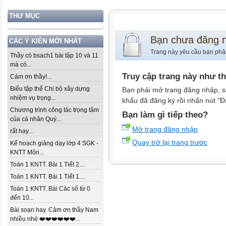
THƯ MỤC
Bạn chưa đăng 
CÁC Ý KIẾN MỚI NHẤT
Trang này yêu cầu bạn phả
Thầy có bsach1 bài tập 10 và 11
mà có...
Truy cập trang này như t
Cảm ơn thầy!...
Biểu tập thể Chi bộ xây dựng
Bạn phải mở trang đăng nhập, s
nhiệm vụ trọng...
khẩu đã đăng ký rồi nhấn nút "Đ
Chương trình công tác trọng tâm
Bạn làm gì tiếp theo?
của cá nhân Quý...
Mở trang đăng nhập
rất hay...
Quay trở lại trang trước
Kế hoạch giảng dạy lớp 4 SGK -
KNTT Môn...
Toán 1 KNTT. Bài 1 Tiết 2....
Toán 1 KNTT. Bài 1 Tiết 1....
Toán 1 KNTT. Bài Các số từ 0
đến 10...
Bài soạn hay. Cảm ơn thầy Nam
nhiều nhé ❤️❤️❤️❤️❤️❤️...