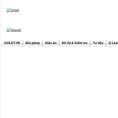
ViOLET.VN
Bài giảng
Giáo án
Đề thi & Kiểm tra
Tư liệu
E-Lea