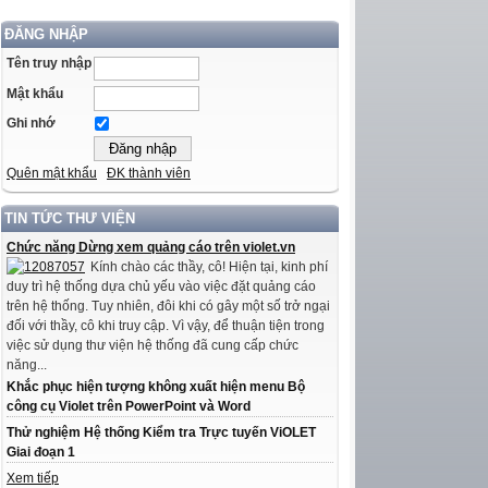
ĐĂNG NHẬP
Tên truy nhập
Mật khẩu
Ghi nhớ
Quên mật khẩu
ĐK thành viên
TIN TỨC THƯ VIỆN
Chức năng Dừng xem quảng cáo trên violet.vn
Kính chào các thầy, cô! Hiện tại, kinh phí
duy trì hệ thống dựa chủ yếu vào việc đặt quảng cáo
trên hệ thống. Tuy nhiên, đôi khi có gây một số trở ngại
đối với thầy, cô khi truy cập. Vì vậy, để thuận tiện trong
việc sử dụng thư viện hệ thống đã cung cấp chức
năng...
Khắc phục hiện tượng không xuất hiện menu Bộ
công cụ Violet trên PowerPoint và Word
Thử nghiệm Hệ thống Kiểm tra Trực tuyến ViOLET
Giai đoạn 1
Xem tiếp