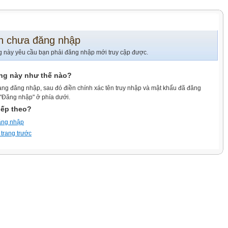
n chưa đăng nhập
g này yêu cầu bạn phải đăng nhập mới truy cập được.
ang này như thế nào?
ang đăng nhập, sau đó điền chính xác tên truy nhập và mật khẩu đã đăng
 "Đăng nhập" ở phía dưới.
iếp theo?
ăng nhập
 trang trước