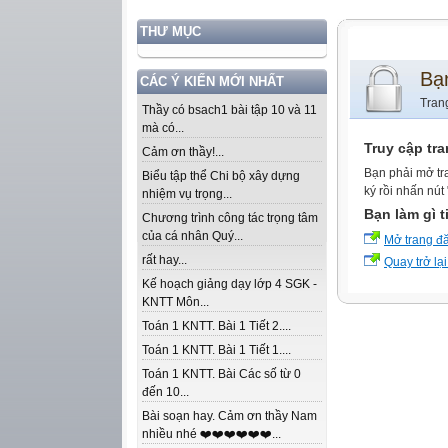
THƯ MỤC
Bạ
CÁC Ý KIẾN MỚI NHẤT
Tran
Thầy có bsach1 bài tập 10 và 11
mà có...
Truy cập tr
Cảm ơn thầy!...
Bạn phải mở tr
Biểu tập thể Chi bộ xây dựng
ký rồi nhấn nút
nhiệm vụ trọng...
Bạn làm gì t
Chương trình công tác trọng tâm
của cá nhân Quý...
Mở trang đ
rất hay...
Quay trở lại
Kế hoạch giảng dạy lớp 4 SGK -
KNTT Môn...
Toán 1 KNTT. Bài 1 Tiết 2....
Toán 1 KNTT. Bài 1 Tiết 1....
Toán 1 KNTT. Bài Các số từ 0
đến 10...
Bài soạn hay. Cảm ơn thầy Nam
nhiều nhé ❤️❤️❤️❤️❤️❤️...