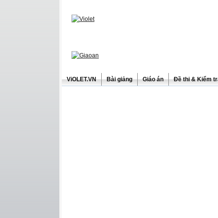
ViOLET.VN
Bài giảng
Giáo án
Đề thi & Kiểm t