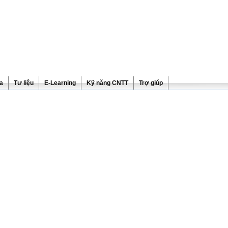
ra
Tư liệu
E-Learning
Kỹ năng CNTT
Trợ giúp