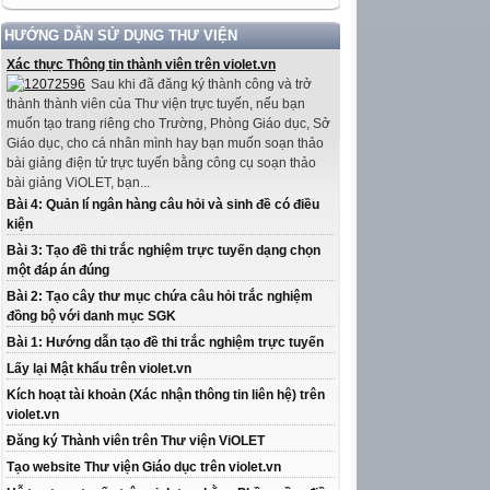
HƯỚNG DẪN SỬ DỤNG THƯ VIỆN
Xác thực Thông tin thành viên trên violet.vn
Sau khi đã đăng ký thành công và trở
thành thành viên của Thư viện trực tuyến, nếu bạn
muốn tạo trang riêng cho Trường, Phòng Giáo dục, Sở
Giáo dục, cho cá nhân mình hay bạn muốn soạn thảo
bài giảng điện tử trực tuyến bằng công cụ soạn thảo
bài giảng ViOLET, bạn...
Bài 4: Quản lí ngân hàng câu hỏi và sinh đề có điều
kiện
Bài 3: Tạo đề thi trắc nghiệm trực tuyến dạng chọn
một đáp án đúng
Bài 2: Tạo cây thư mục chứa câu hỏi trắc nghiệm
đồng bộ với danh mục SGK
Bài 1: Hướng dẫn tạo đề thi trắc nghiệm trực tuyến
Lấy lại Mật khẩu trên violet.vn
Kích hoạt tài khoản (Xác nhận thông tin liên hệ) trên
violet.vn
Đăng ký Thành viên trên Thư viện ViOLET
Tạo website Thư viện Giáo dục trên violet.vn