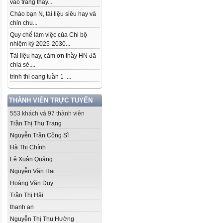
vào trang thầy...
Chào bạn N, tài liệu siêu hay và
chỉn chu...
Quy chế làm việc của Chi bộ
nhiệm kỳ 2025-2030...
Tài liệu hay, cảm ơn thầy HN đã
chia sẻ....
trinh thi oang tuần 1 ...
THÀNH VIÊN TRỰC TUYẾN
553 khách và 97 thành viên
Trần Thị Thu Trang
Nguyễn Trần Công Sĩ
Hà Thị Chính
Lê Xuân Quảng
Nguyễn Văn Hai
Hoàng Văn Duy
Trần Thị Hải
thanh an
Nguyễn Thị Thu Hường