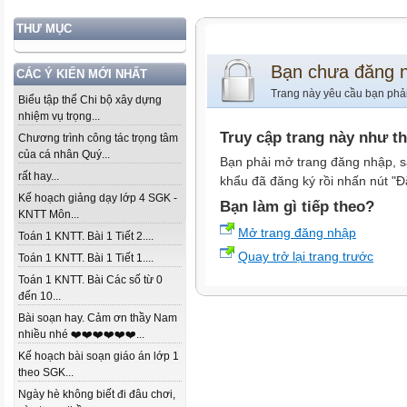
THƯ MỤC
Bạn chưa đăng 
CÁC Ý KIẾN MỚI NHẤT
Trang này yêu cầu bạn phả
Biểu tập thể Chi bộ xây dựng
nhiệm vụ trọng...
Truy cập trang này như t
Chương trình công tác trọng tâm
của cá nhân Quý...
Bạn phải mở trang đăng nhập, s
rất hay...
khẩu đã đăng ký rồi nhấn nút "Đ
Kế hoạch giảng dạy lớp 4 SGK -
Bạn làm gì tiếp theo?
KNTT Môn...
Mở trang đăng nhập
Toán 1 KNTT. Bài 1 Tiết 2....
Quay trở lại trang trước
Toán 1 KNTT. Bài 1 Tiết 1....
Toán 1 KNTT. Bài Các số từ 0
đến 10...
Bài soạn hay. Cảm ơn thầy Nam
nhiều nhé ❤️❤️❤️❤️❤️❤️...
Kế hoạch bài soạn giáo án lớp 1
theo SGK...
Ngày hè không biết đi đâu chơi,