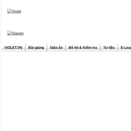
ViOLET.VN
Bài giảng
Giáo án
Đề thi & Kiểm tra
Tư liệu
E-Lea