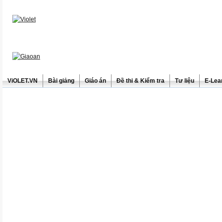
ViOLET.VN
Bài giảng
Giáo án
Đề thi & Kiểm tra
Tư liệu
E-Lea