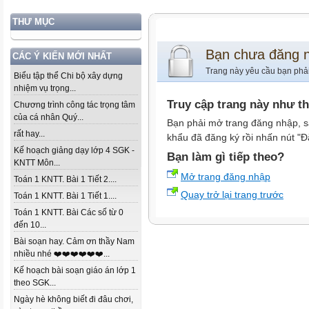
THƯ MỤC
Bạn chưa đăng 
CÁC Ý KIẾN MỚI NHẤT
Trang này yêu cầu bạn phả
Biểu tập thể Chi bộ xây dựng
nhiệm vụ trọng...
Truy cập trang này như t
Chương trình công tác trọng tâm
của cá nhân Quý...
Bạn phải mở trang đăng nhập, s
rất hay...
khẩu đã đăng ký rồi nhấn nút "Đ
Kế hoạch giảng dạy lớp 4 SGK -
Bạn làm gì tiếp theo?
KNTT Môn...
Mở trang đăng nhập
Toán 1 KNTT. Bài 1 Tiết 2....
Quay trở lại trang trước
Toán 1 KNTT. Bài 1 Tiết 1....
Toán 1 KNTT. Bài Các số từ 0
đến 10...
Bài soạn hay. Cảm ơn thầy Nam
nhiều nhé ❤️❤️❤️❤️❤️❤️...
Kế hoạch bài soạn giáo án lớp 1
theo SGK...
Ngày hè không biết đi đâu chơi,