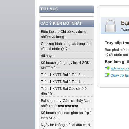
THƯ MỤC
Bạ
CÁC Ý KIẾN MỚI NHẤT
Tran
Biểu tập thể Chi bộ xây dựng
nhiệm vụ trọng...
Truy cập tr
Chương trình công tác trọng tâm
của cá nhân Quý...
Bạn phải mở tr
ký rồi nhấn nút
rất hay...
Bạn làm gì t
Kế hoạch giảng dạy lớp 4 SGK -
KNTT Môn...
Mở trang đ
Toán 1 KNTT. Bài 1 Tiết 2....
Quay trở lại
Toán 1 KNTT. Bài 1 Tiết 1....
Toán 1 KNTT. Bài Các số từ 0
đến 10...
Bài soạn hay. Cảm ơn thầy Nam
nhiều nhé ❤️❤️❤️❤️❤️❤️...
Kế hoạch bài soạn giáo án lớp 1
theo SGK...
Ngày hè không biết đi đâu chơi,