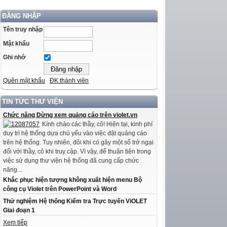
ĐĂNG NHẬP
Tên truy nhập
Mật khẩu
Ghi nhớ
Quên mật khẩu
ĐK thành viên
TIN TỨC THƯ VIỆN
Chức năng Dừng xem quảng cáo trên violet.vn
Kính chào các thầy, cô! Hiện tại, kinh phí
duy trì hệ thống dựa chủ yếu vào việc đặt quảng cáo
trên hệ thống. Tuy nhiên, đôi khi có gây một số trở ngại
đối với thầy, cô khi truy cập. Vì vậy, để thuận tiện trong
việc sử dụng thư viện hệ thống đã cung cấp chức
năng...
Khắc phục hiện tượng không xuất hiện menu Bộ
công cụ Violet trên PowerPoint và Word
Thử nghiệm Hệ thống Kiểm tra Trực tuyến ViOLET
Giai đoạn 1
Xem tiếp