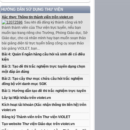
HƯỚNG DẪN SỬ DỤNG THƯ VIỆN
Xác thực Thông tin thành viên trên violet.vn
Sau khi đã đăng ký thành công và trở
thành thành viên của Thư viện trực tuyến, nếu bạn
muốn tạo trang riêng cho Trường, Phòng Giáo dục, Sở
Giáo dục, cho cá nhân mình hay bạn muốn soạn thảo
bài giảng điện tử trực tuyến bằng công cụ soạn thảo
bài giảng ViOLET, bạn...
Bài 4: Quản lí ngân hàng câu hỏi và sinh đề có điều
kiện
Bài 3: Tạo đề thi trắc nghiệm trực tuyến dạng chọn
một đáp án đúng
Bài 2: Tạo cây thư mục chứa câu hỏi trắc nghiệm
đồng bộ với danh mục SGK
Bài 1: Hướng dẫn tạo đề thi trắc nghiệm trực tuyến
Lấy lại Mật khẩu trên violet.vn
Kích hoạt tài khoản (Xác nhận thông tin liên hệ) trên
violet.vn
Đăng ký Thành viên trên Thư viện ViOLET
Tạo website Thư viện Giáo dục trên violet.vn