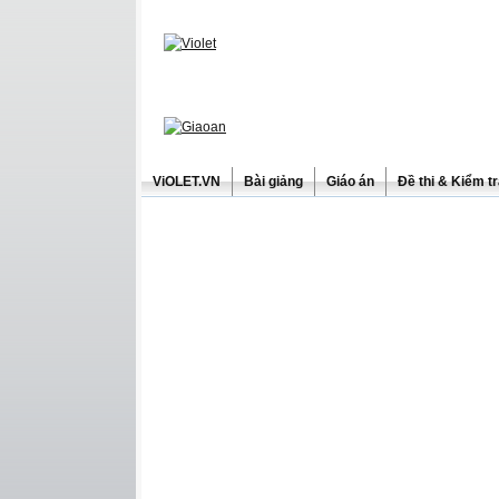
ViOLET.VN
Bài giảng
Giáo án
Đề thi & Kiểm t