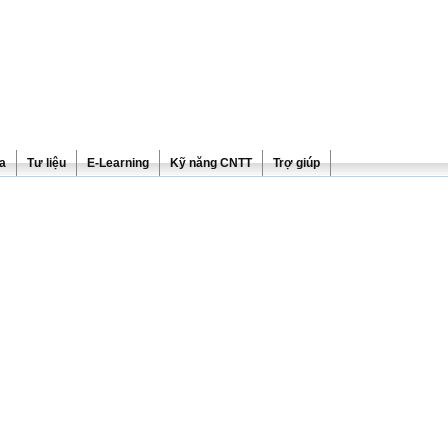
ra
Tư liệu
E-Learning
Kỹ năng CNTT
Trợ giúp