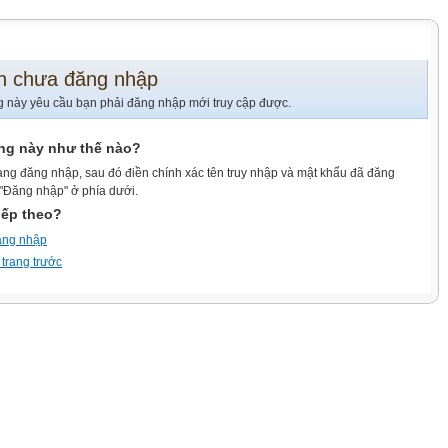
n chưa đăng nhập
g này yêu cầu bạn phải đăng nhập mới truy cập được.
ang này như thế nào?
ang đăng nhập, sau đó điền chính xác tên truy nhập và mật khẩu đã đăng
 "Đăng nhập" ở phía dưới.
iếp theo?
ăng nhập
 trang trước