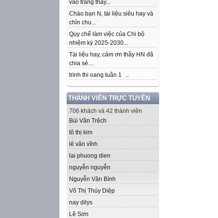
vào trang thầy...
Chào bạn N, tài liệu siêu hay và
chỉn chu...
Quy chế làm việc của Chi bộ
nhiệm kỳ 2025-2030...
Tài liệu hay, cảm ơn thầy HN đã
chia sẻ....
trinh thi oang tuần 1 ...
THÀNH VIÊN TRỰC TUYẾN
706 khách và 42 thành viên
Bùi Văn Trệch
tô thị kim
lê văn vĩnh
lai phuong dien
nguyễn nguyễn
Nguyễn Văn Bình
Võ Thị Thúy Diệp
nay dilys
Lê Sơn