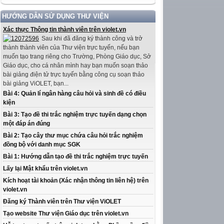
HƯỚNG DẪN SỬ DỤNG THƯ VIỆN
Xác thực Thông tin thành viên trên violet.vn
Sau khi đã đăng ký thành công và trở
thành thành viên của Thư viện trực tuyến, nếu bạn
muốn tạo trang riêng cho Trường, Phòng Giáo dục, Sở
Giáo dục, cho cá nhân mình hay bạn muốn soạn thảo
bài giảng điện tử trực tuyến bằng công cụ soạn thảo
bài giảng ViOLET, bạn...
Bài 4: Quản lí ngân hàng câu hỏi và sinh đề có điều
kiện
Bài 3: Tạo đề thi trắc nghiệm trực tuyến dạng chọn
một đáp án đúng
Bài 2: Tạo cây thư mục chứa câu hỏi trắc nghiệm
đồng bộ với danh mục SGK
Bài 1: Hướng dẫn tạo đề thi trắc nghiệm trực tuyến
Lấy lại Mật khẩu trên violet.vn
Kích hoạt tài khoản (Xác nhận thông tin liên hệ) trên
violet.vn
Đăng ký Thành viên trên Thư viện ViOLET
Tạo website Thư viện Giáo dục trên violet.vn