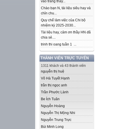
vào trang thầy...
Chào bạn N, tài liệu siêu hay và
chỉn chu...
Quy chế làm việc của Chi bộ
nhiệm kỳ 2025-2030...
Tài liệu hay, cảm ơn thầy HN đã
chia sẻ....
trinh thi oang tuần 1 ...
THÀNH VIÊN TRỰC TUYẾN
1311 khách và 43 thành viên
nguyễn thị huệ
Võ Hà Tuyết Hạnh
trần thị ngọc anh
Trần Phước Lành
Be Ích Tuân
Nguyễn Hoàng
Nguyễn Thị Mộng Nhi
Nguyễn Trung Trực
Bùi Minh Long