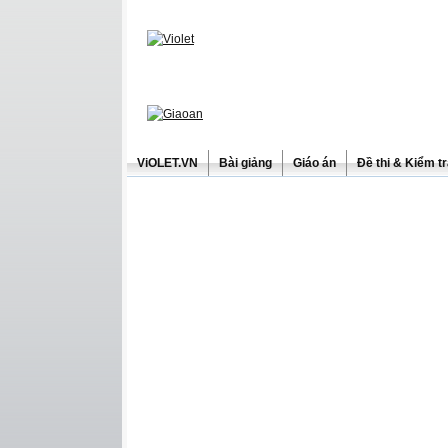
ViOLET.VN
Bài giảng
Giáo án
Đề thi & Kiểm t