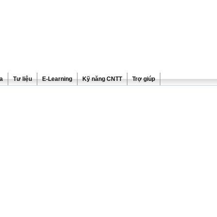
ra
Tư liệu
E-Learning
Kỹ năng CNTT
Trợ giúp