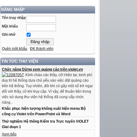
ĐĂNG NHẬP
Tên truy nhập
Mật khẩu
Ghi nhớ
Quên mật khẩu
ĐK thành viên
TIN TỨC THƯ VIỆN
Chức năng Dừng xem quảng cáo trên violet.vn
Kính chào các thầy, cô! Hiện tại, kinh phí
duy trì hệ thống dựa chủ yếu vào việc đặt quảng cáo
trên hệ thống. Tuy nhiên, đôi khi có gây một số trở ngại
đối với thầy, cô khi truy cập. Vì vậy, để thuận tiện trong
việc sử dụng thư viện hệ thống đã cung cấp chức
năng...
Khắc phục hiện tượng không xuất hiện menu Bộ
công cụ Violet trên PowerPoint và Word
Thử nghiệm Hệ thống Kiểm tra Trực tuyến ViOLET
Giai đoạn 1
Xem tiếp