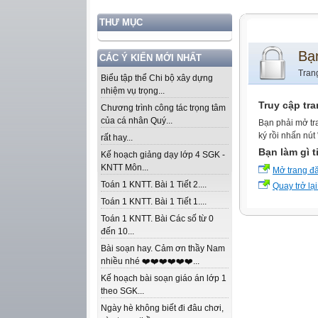
THƯ MỤC
Bạ
CÁC Ý KIẾN MỚI NHẤT
Tran
Biểu tập thể Chi bộ xây dựng
nhiệm vụ trọng...
Truy cập tr
Chương trình công tác trọng tâm
của cá nhân Quý...
Bạn phải mở tr
ký rồi nhấn nút
rất hay...
Bạn làm gì t
Kế hoạch giảng dạy lớp 4 SGK -
KNTT Môn...
Mở trang đ
Toán 1 KNTT. Bài 1 Tiết 2....
Quay trở lại
Toán 1 KNTT. Bài 1 Tiết 1....
Toán 1 KNTT. Bài Các số từ 0
đến 10...
Bài soạn hay. Cảm ơn thầy Nam
nhiều nhé ❤️❤️❤️❤️❤️❤️...
Kế hoạch bài soạn giáo án lớp 1
theo SGK...
Ngày hè không biết đi đâu chơi,