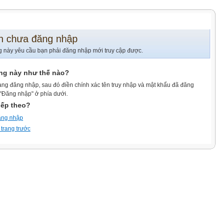
n chưa đăng nhập
g này yêu cầu bạn phải đăng nhập mới truy cập được.
ang này như thế nào?
ang đăng nhập, sau đó điền chính xác tên truy nhập và mật khẩu đã đăng
 "Đăng nhập" ở phía dưới.
iếp theo?
ăng nhập
 trang trước