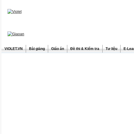
ViOLET.VN
Bài giảng
Giáo án
Đề thi & Kiểm tra
Tư liệu
E-Lea