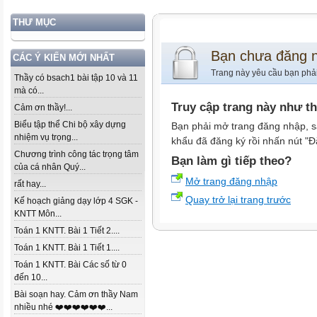
THƯ MỤC
Bạn chưa đăng 
CÁC Ý KIẾN MỚI NHẤT
Trang này yêu cầu bạn phả
Thầy có bsach1 bài tập 10 và 11
mà có...
Truy cập trang này như t
Cảm ơn thầy!...
Biểu tập thể Chi bộ xây dựng
Bạn phải mở trang đăng nhập, s
nhiệm vụ trọng...
khẩu đã đăng ký rồi nhấn nút "Đ
Chương trình công tác trọng tâm
Bạn làm gì tiếp theo?
của cá nhân Quý...
Mở trang đăng nhập
rất hay...
Quay trở lại trang trước
Kế hoạch giảng dạy lớp 4 SGK -
KNTT Môn...
Toán 1 KNTT. Bài 1 Tiết 2....
Toán 1 KNTT. Bài 1 Tiết 1....
Toán 1 KNTT. Bài Các số từ 0
đến 10...
Bài soạn hay. Cảm ơn thầy Nam
nhiều nhé ❤️❤️❤️❤️❤️❤️...