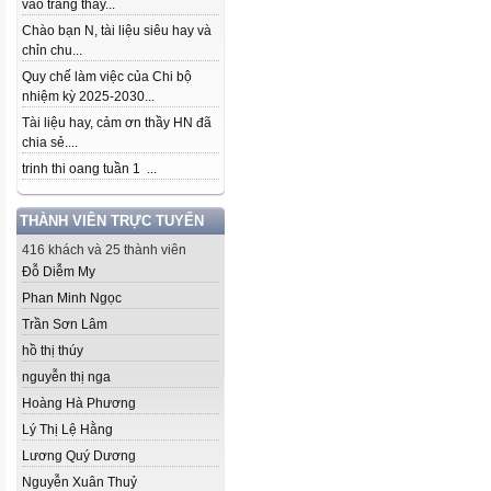
vào trang thầy...
Chào bạn N, tài liệu siêu hay và
chỉn chu...
Quy chế làm việc của Chi bộ
nhiệm kỳ 2025-2030...
Tài liệu hay, cảm ơn thầy HN đã
chia sẻ....
trinh thi oang tuần 1 ...
THÀNH VIÊN TRỰC TUYẾN
416 khách và 25 thành viên
Đỗ Diễm My
Phan Minh Ngọc
Trần Sơn Lâm
hồ thị thúy
nguyễn thị nga
Hoàng Hà Phương
Lý Thị Lệ Hằng
Lương Quý Dương
Nguyễn Xuân Thuỷ