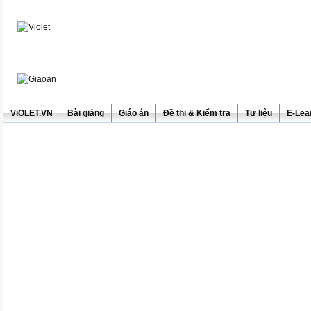
ViOLET.VN
Bài giảng
Giáo án
Đề thi & Kiểm tra
Tư liệu
E-Lea