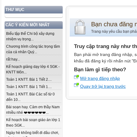
THƯ MỤC
Bạn chưa đăng 
CÁC Ý KIẾN MỚI NHẤT
Trang này yêu cầu bạn phả
Biểu tập thể Chi bộ xây dựng
nhiệm vụ trọng...
Truy cập trang này như t
Chương trình công tác trọng tâm
của cá nhân Quý...
Bạn phải mở trang đăng nhập, s
rất hay...
khẩu đã đăng ký rồi nhấn nút "Đ
Kế hoạch giảng dạy lớp 4 SGK -
Bạn làm gì tiếp theo?
KNTT Môn...
Mở trang đăng nhập
Toán 1 KNTT. Bài 1 Tiết 2....
Quay trở lại trang trước
Toán 1 KNTT. Bài 1 Tiết 1....
Toán 1 KNTT. Bài Các số từ 0
đến 10...
Bài soạn hay. Cảm ơn thầy Nam
nhiều nhé ❤️❤️❤️❤️❤️❤️...
Kế hoạch bài soạn giáo án lớp 1
theo SGK...
Ngày hè không biết đi đâu chơi,