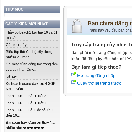
THƯ MỤC
Bạn chưa đăng 
CÁC Ý KIẾN MỚI NHẤT
Trang này yêu cầu bạn phả
Thầy có bsach1 bài tập 10 và 11
mà có...
Truy cập trang này như t
Cảm ơn thầy!...
Biểu tập thể Chi bộ xây dựng
Bạn phải mở trang đăng nhập, s
nhiệm vụ trọng...
khẩu đã đăng ký rồi nhấn nút "Đ
Chương trình công tác trọng tâm
Bạn làm gì tiếp theo?
của cá nhân Quý...
Mở trang đăng nhập
rất hay...
Quay trở lại trang trước
Kế hoạch giảng dạy lớp 4 SGK -
KNTT Môn...
Toán 1 KNTT. Bài 1 Tiết 2....
Toán 1 KNTT. Bài 1 Tiết 1....
Toán 1 KNTT. Bài Các số từ 0
đến 10...
Bài soạn hay. Cảm ơn thầy Nam
nhiều nhé ❤️❤️❤️❤️❤️❤️...