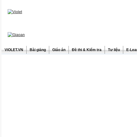
ViOLET.VN
Bài giảng
Giáo án
Đề thi & Kiểm tra
Tư liệu
E-Lea