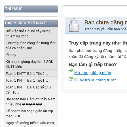
THƯ MỤC
Bạn chưa đăng 
CÁC Ý KIẾN MỚI NHẤT
Trang này yêu cầu bạn phả
Biểu tập thể Chi bộ xây dựng
nhiệm vụ trọng...
Truy cập trang này như t
Chương trình công tác trọng tâm
của cá nhân Quý...
Bạn phải mở trang đăng nhập, s
rất hay...
khẩu đã đăng ký rồi nhấn nút "Đ
Kế hoạch giảng dạy lớp 4 SGK -
Bạn làm gì tiếp theo?
KNTT Môn...
Mở trang đăng nhập
Toán 1 KNTT. Bài 1 Tiết 2....
Quay trở lại trang trước
Toán 1 KNTT. Bài 1 Tiết 1....
Toán 1 KNTT. Bài Các số từ 0
đến 10...
Bài soạn hay. Cảm ơn thầy Nam
nhiều nhé ❤️❤️❤️❤️❤️❤️...
Kế hoạch bài soạn giáo án lớp 1
theo SGK...
Ngày hè không biết đi đâu chơi,