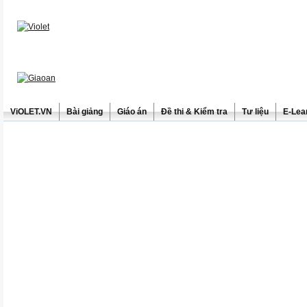
ViOLET.VN
Bài giảng
Giáo án
Đề thi & Kiểm tra
Tư liệu
E-Lea