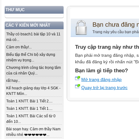
THƯ MỤC
Bạn chưa đăng 
CÁC Ý KIẾN MỚI NHẤT
Trang này yêu cầu bạn phả
Thầy có bsach1 bài tập 10 và 11
mà có...
Truy cập trang này như t
Cảm ơn thầy!...
Biểu tập thể Chi bộ xây dựng
Bạn phải mở trang đăng nhập, s
nhiệm vụ trọng...
khẩu đã đăng ký rồi nhấn nút "Đ
Chương trình công tác trọng tâm
Bạn làm gì tiếp theo?
của cá nhân Quý...
Mở trang đăng nhập
rất hay...
Quay trở lại trang trước
Kế hoạch giảng dạy lớp 4 SGK -
KNTT Môn...
Toán 1 KNTT. Bài 1 Tiết 2....
Toán 1 KNTT. Bài 1 Tiết 1....
Toán 1 KNTT. Bài Các số từ 0
đến 10...
Bài soạn hay. Cảm ơn thầy Nam
nhiều nhé ❤️❤️❤️❤️❤️❤️...