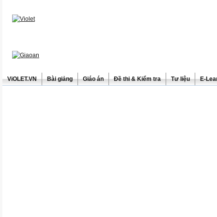
ViOLET.VN
Bài giảng
Giáo án
Đề thi & Kiểm tra
Tư liệu
E-Lea