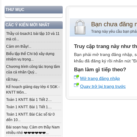
THƯ MỤC
Bạn chưa đăng 
CÁC Ý KIẾN MỚI NHẤT
Trang này yêu cầu bạn phả
Thầy có bsach1 bài tập 10 và 11
mà có...
Truy cập trang này như t
Cảm ơn thầy!...
Biểu tập thể Chi bộ xây dựng
Bạn phải mở trang đăng nhập, s
nhiệm vụ trọng...
khẩu đã đăng ký rồi nhấn nút "Đ
Chương trình công tác trọng tâm
Bạn làm gì tiếp theo?
của cá nhân Quý...
Mở trang đăng nhập
rất hay...
Quay trở lại trang trước
Kế hoạch giảng dạy lớp 4 SGK -
KNTT Môn...
Toán 1 KNTT. Bài 1 Tiết 2....
Toán 1 KNTT. Bài 1 Tiết 1....
Toán 1 KNTT. Bài Các số từ 0
đến 10...
Bài soạn hay. Cảm ơn thầy Nam
nhiều nhé ❤️❤️❤️❤️❤️❤️...