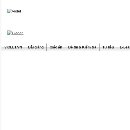
ViOLET.VN
Bài giảng
Giáo án
Đề thi & Kiểm tra
Tư liệu
E-Lea