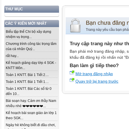
THƯ MỤC
Bạn chưa đăng 
CÁC Ý KIẾN MỚI NHẤT
Trang này yêu cầu bạn phả
Biểu tập thể Chi bộ xây dựng
nhiệm vụ trọng...
Truy cập trang này như t
Chương trình công tác trọng tâm
của cá nhân Quý...
Bạn phải mở trang đăng nhập, s
rất hay...
khẩu đã đăng ký rồi nhấn nút "Đ
Kế hoạch giảng dạy lớp 4 SGK -
Bạn làm gì tiếp theo?
KNTT Môn...
Mở trang đăng nhập
Toán 1 KNTT. Bài 1 Tiết 2....
Quay trở lại trang trước
Toán 1 KNTT. Bài 1 Tiết 1....
Toán 1 KNTT. Bài Các số từ 0
đến 10...
Bài soạn hay. Cảm ơn thầy Nam
nhiều nhé ❤️❤️❤️❤️❤️❤️...
Kế hoạch bài soạn giáo án lớp 1
theo SGK...
Ngày hè không biết đi đâu chơi,