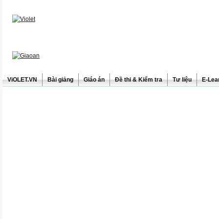
ViOLET.VN
Bài giảng
Giáo án
Đề thi & Kiểm tra
Tư liệu
E-Lea