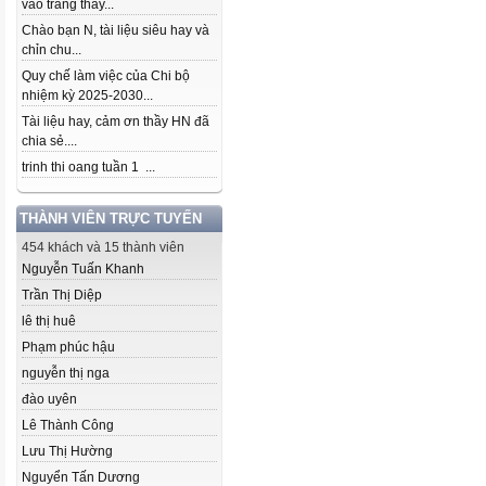
vào trang thầy...
Chào bạn N, tài liệu siêu hay và
chỉn chu...
Quy chế làm việc của Chi bộ
nhiệm kỳ 2025-2030...
Tài liệu hay, cảm ơn thầy HN đã
chia sẻ....
trinh thi oang tuần 1 ...
THÀNH VIÊN TRỰC TUYẾN
454 khách và 15 thành viên
Nguyễn Tuấn Khanh
Trần Thị Diệp
lê thị huê
Phạm phúc hậu
nguyễn thị nga
đào uyên
Lê Thành Công
Lưu Thị Hường
Nguyển Tấn Dương